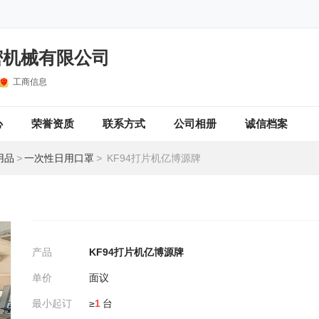
密机械有限公司
工商信息
心
荣誉资质
联系方式
公司相册
诚信档案
用品
>
一次性日用口罩
>
KF94打片机亿博源牌
产品
KF94打片机亿博源牌
单价
面议
最小起订
≥
1
台