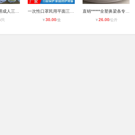
一次性口罩民用成人三层无纺布口罩印
一次性口罩民用平面三层成人囗罩熔喷
直销******全塑鼻梁条专用 3mm一次性
5
30.00
26.00
/只
￥
/盒
￥
/公斤