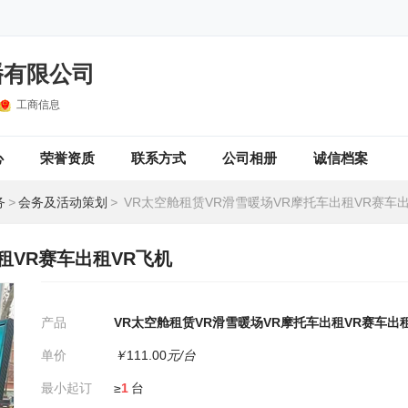
播有限公司
工商信息
心
荣誉资质
联系方式
公司相册
诚信档案
务
>
会务及活动策划
>
VR太空舱租赁VR滑雪暖场VR摩托车出租VR赛车出
租VR赛车出租VR飞机
产品
VR太空舱租赁VR滑雪暖场VR摩托车出租VR赛车出
单价
￥
111.00
元/台
最小起订
≥
1
台