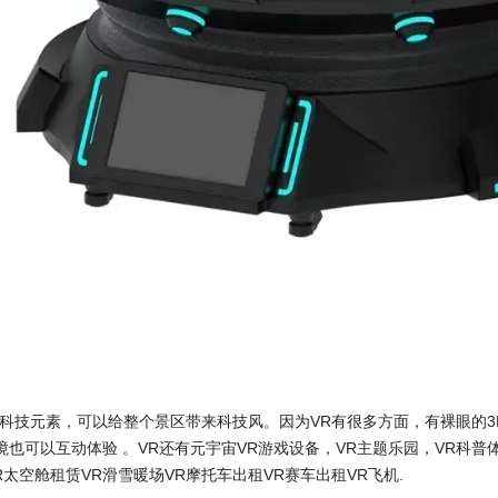
R科技元素，可以给整个景区带来科技风。因为VR有很多方面，有裸眼的3
境也可以互动体验 。VR还有元宇宙VR游戏设备，VR主题乐园，VR科
R太空舱租赁VR滑雪暖场VR摩托车出租VR赛车出租VR飞机.