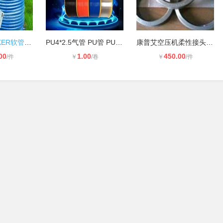
美国派克PARKER软管801-4-BLK-RL
PU4*2.5气管 PU管 PU气管 PU软管 气
康普艾空压机柔性接头11513874/4
00
1.00
450.00
/件
￥
/卷
￥
/件