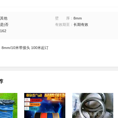
其他
壁厚
：
8mm
是|否
有效期至
：
长期有效
162
8mm/10米带接头 100米起订
荐