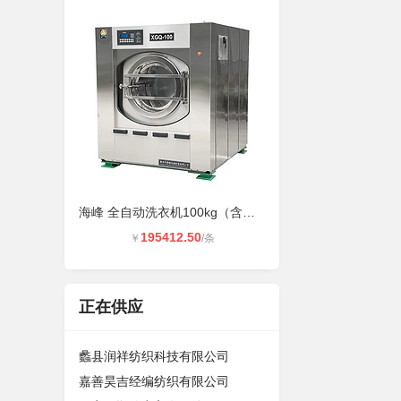
海峰 全自动洗衣机100kg（含安装及辅
195412.50
￥
/条
正在供应
蠡县润祥纺织科技有限公司
嘉善昊吉经编纺织有限公司