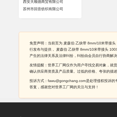
西安天顺德商贸有限公司
苏州市回音纺织有限公司
免责声明：当前页为 麦森伯 乙炔带 8mm/10米带接
行发布与提供， 麦森伯 乙炔带 8mm/10米带接
产生的法律关系及法律纠纷，纠纷由会员自行协商解
友情提醒：世界工厂网仅作为用户寻找交易对象，就
确认供应商资质及产品质量。过低的价格、夸张的描
投诉方式：fawu@gongchang.com是处理
答复，感谢您对世界工厂网的关注与支持！