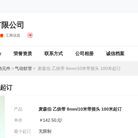
有限公司
工商信息
心
荣誉资质
联系方式
公司相册
诚信档案
动元件
>
气动软管
>
麦森伯 乙炔带 8mm/10米带接头 100米起订
米起订
产品
麦森伯 乙炔带 8mm/10米带接头 100米起订
单价
￥
142.50
元/
最小起订
无限制