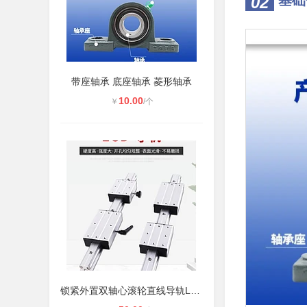
基础
02
带座轴承 底座轴承 菱形轴承
10.00
￥
/个
锁紧外置双轴心滚轮直线导轨LGD 6 8