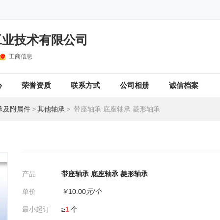
工业技术有限公司
工商信息
心
荣誉资质
联系方式
公司相册
诚信档案
承及附属件
>
其他轴承
>
带座轴承 底座轴承 菱形轴承
产品
带座轴承 底座轴承 菱形轴承
单价
￥
10.00
元/个
最小起订
≥
1
个