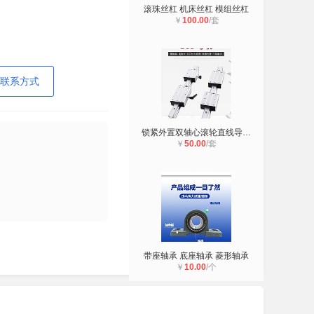
滚珠丝杠 机床丝杠 模组丝杠
￥
100.00
/套
联系方式
锁紧外置双轴心滚轮直线导轨LGD 6 8
￥
50.00
/套
带座轴承 底座轴承 菱形轴承
￥
10.00
/个