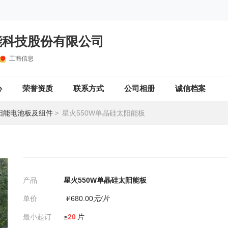
能科技股份有限公司
工商信息
心
荣誉资质
联系方式
公司相册
诚信档案
阳能电池板及组件
>
星火550W单晶硅太阳能板
产品
星火550W单晶硅太阳能板
单价
￥
680.00
元/片
最小起订
≥
20
片