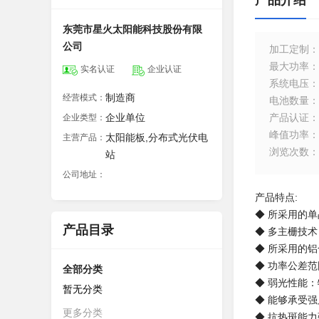
产品介绍
东莞市星火太阳能科技股份有限
公司
加工定制
：
最大功率
：
实名认证
企业认证
系统电压
：
制造商
经营模式：
电池数量
：
企业单位
产品认证
：
企业类型：
峰值功率
：
太阳能板,分布式光伏电
主营产品：
浏览次数
：
站
公司地址：
产品特点:
◆ 所采用的
产品目录
◆ 多主栅技
◆ 所采用的
◆ 功率公差范
全部分类
◆ 弱光性能
暂无分类
◆ 能够承受强风
更多分类
◆ 抗热斑能