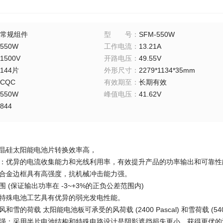
常规组件
型号
：
SFM-550W
550W
工作电流
：
13.21A
1500V
开路电压
：
49.55V
144片
外形尺寸
：
2279*1134*35mm
CQC
有效期至
：
长期有效
550W
峰值电压
：
41.62V
844
单晶硅太阳能电池片转换效率高，
术：优异的电流收集能力和光线利用率，有效提升产品的功率输出和可靠性
铝合金边框具有高强度，抗机械冲击能力强。
围 (保证输出功率在 -3~+3%的正负公差范围内)
：特殊电池工艺具有优异的弱光发电性能。
和雪的荷载 太阳能电池板可承受的风荷载 (2400 Pascal) 和雪荷载 (5400 
力强：采用半片电池结构和特殊电路设计是阴影遮挡损失更小，获得更优