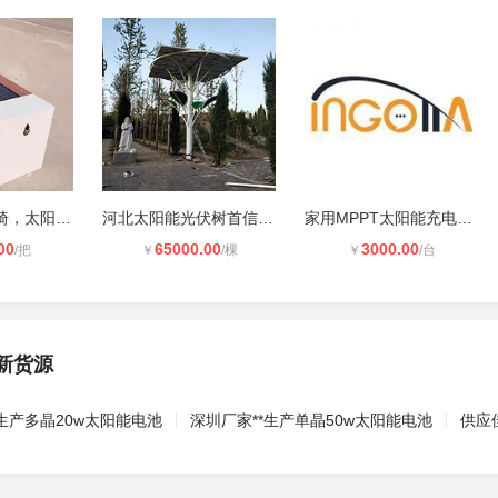
太阳能智能座椅，太阳能座椅，太阳能
河北太阳能光伏树首信智享太阳能光伏
家用MPPT太阳能充电控制器12V24V自动
00
65000.00
3000.00
/把
￥
/棵
￥
/台
新货源
生产多晶20w太阳能电池
深圳厂家**生产单晶50w太阳能电池
供应佳