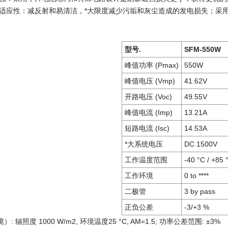
的适应性：减反射和易清洁，*大限度减少污垢和灰尘造成的发电损失；采
型号
.
SF
M
-550
W
峰值功率
(Pmax)
550
W
峰值电压
(Vmp)
41.62
V
开路电压
(Voc)
49.55
V
峰值电流
(Imp)
13.21
A
短路电流
(Isc)
14.53
A
*大系统电压
DC 1500V
工作温度范围
-40 °C
/
+85 
工作环境
0 to ****
二极管
3
by pass
正负公差
-
3
/+
3
%
 辐照度 1000 W/m2, 环境温度25 °C, AM=1.5; 功率公差范围: ±3%