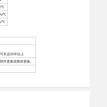
/℃
%/℃
%/℃
可长达
25
年以上
部件更换或整体更换。
.