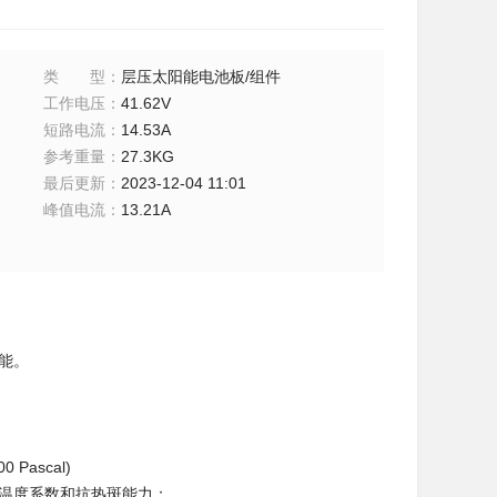
类型
：
层压太阳能电池板/组件
工作电压
：
41.62V
短路电流
：
14.53A
参考重量
：
27.3KG
最后更新
：
2023-12-04 11:01
峰值电流
：
13.21A
能。
Pascal)
的温度系数和抗热斑能力；