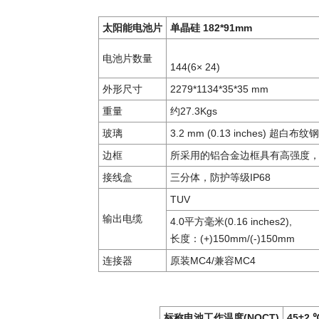
太阳能电池片
单晶硅
1
82*91
mm
电池片数量
144
(
6
×
24
)
外形尺寸
2279*1134*35*35
mm
重量
约
27.3
Kgs
玻璃
3.2 mm (0.13 inches)
超白布纹钢
边框
所采用的铝合金边框具有高强度
接线盒
三分体，防护等级
IP68
TUV
输出电缆
4.0
平方毫米
(0.16 inches2),
长度：
(+
)
150mm/(-)150mm
连接器
原装
MC4/
兼容
MC4
标称电池工作温度
(NOCT)
45±2