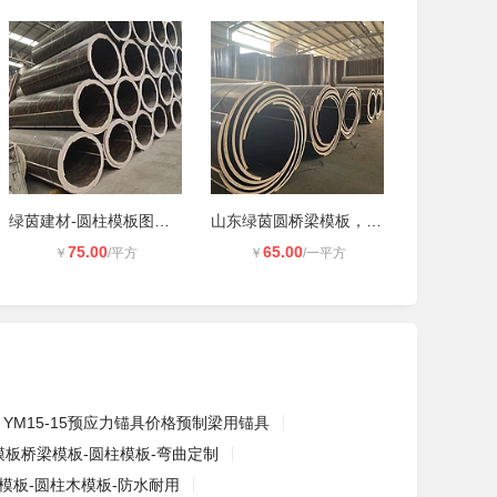
绿茵建材-圆柱模板图片-定型圆模板-
山东绿茵圆桥梁模板，圆柱木模板，木
75.00
65.00
￥
/平方
￥
/一平方
YM15-15预应力锚具价格预制梁用锚具
模板桥梁模板-圆柱模板-弯曲定制
模板-圆柱木模板-防水耐用