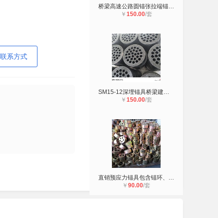
桥梁高速公路圆锚张拉端锚具YM15-15
￥
150.00
/套
联系方式
SM15-12深埋锚具桥梁建筑工程用预应
￥
150.00
/套
直销预应力锚具包含锚环、锚垫板、夹
￥
90.00
/套