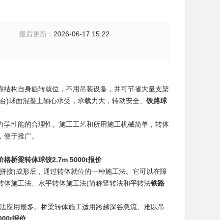
最后更新
：
2026-06-17 15:22
靠结构自身旋转就位，不用吊装设备，并可节省大量支架
台)球面混凝土轴心承受，承载力大，转动安全、
铁路球
力学性能的合理性。施工工艺和所用施工机械简单，转体
，便于推广。
桥梁转体球铰2.7m 5000t报价
拼接)成形后，通过转体就位的一种施工法。它可以在障
转体施工法、水平转体施工法(简称竖转法和平转法
铁路
转法应用最多。桥梁转体施工适用跨越深谷急流、难以吊
00t报价