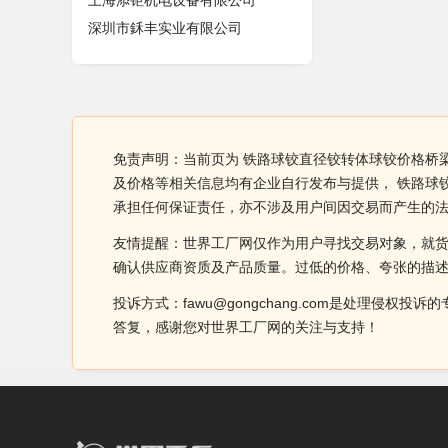
上海添钜机电设备有限公司
深圳市鉌丰实业有限公司
免责声明：当前页为 铁路球铰直径铰转体球铰价格桥梁转体
及价格等相关信息均有企业自行发布与提供， 铁路球铰
承担任何保证责任，亦不涉及用户间因交易而产生的
友情提醒：世界工厂网仅作为用户寻找交易对象，就
确认供应商资质及产品质量。过低的价格、夸张的描
投诉方式：fawu@gongchang.com是处理
答复，感谢您对世界工厂网的关注与支持！