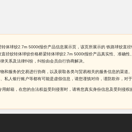
球铰2.7m 5000t报价产品信息展示页，该页所展示的 铁路球铰直径铰
直径铰转体球铰价格桥梁转体球铰2.7m 5000t报价产品真实性、准
法律关系及法律纠纷，纠纷由会员自行协商解决。
货物和服务的交易进行协商，以及获取各类与贸易相关的服务信息的渠道
述、私人银行账户等都有可能是虚假信息，请您谨慎对待，谨防欺诈，对
侵权投诉的专用邮箱，在您的合法权益受到侵害时，请将您真实身份信息及受到