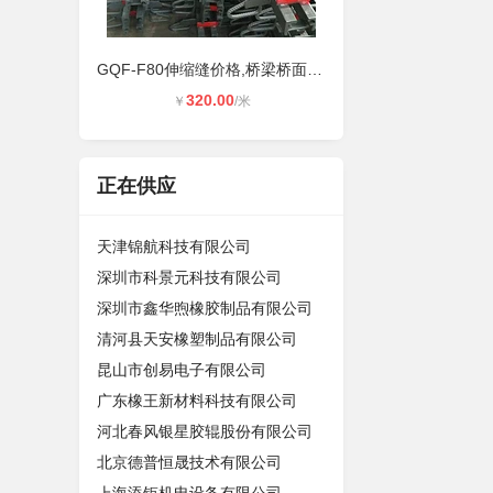
GQF-F80伸缩缝价格,桥梁桥面伸缩装置
320.00
￥
/米
正在供应
天津锦航科技有限公司
深圳市科景元科技有限公司
深圳市鑫华煦橡胶制品有限公司
清河县天安橡塑制品有限公司
昆山市创易电子有限公司
广东橡王新材料科技有限公司
河北春风银星胶辊股份有限公司
北京德普恒晟技术有限公司