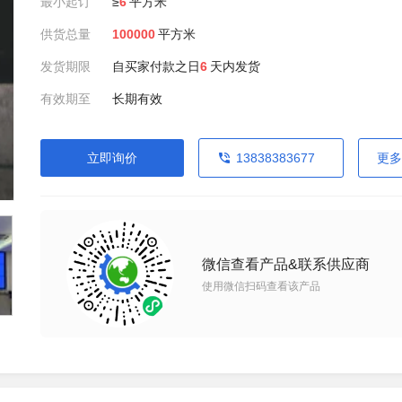
最小起订
≥
6
平方米
供货总量
100000
平方米
发货期限
自买家付款之日
6
天内发货
有效期至
长期有效
立即询价
13838383677
更多
微信查看产品&联系供应商
使用微信扫码查看该产品