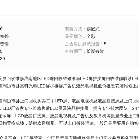
6
安装方式
：
镶嵌式
室外
显示颜色
：
全彩
普瑞
是否提供测试报告
：
5
5
有效期至
：
长期有效
39
接屏回收维修淮南地区LED屏回收维修淮南LED屏拼接屏回收维修联系LE
南周边市县高科光电LED屏拼接屏广告机液晶电视机低价批发安装维修上门
南周边市县上门回收买卖二手LED屏、液晶电视机及液晶拼接屏及上门回收
，LED屏管家专业维修售后LED屏及液晶拼接屏，拥有专业技术团队，24
D显示屏、LCD液晶拼接屏、液晶电视机及广告机及教育机等批量专业上门
旧物置换成钱，随时欢迎联系。可以上门拆装运输,一般只是需要用户拍
众号平台：LED屏管家，全国显示屏安装维修售后上门回收共享服务联