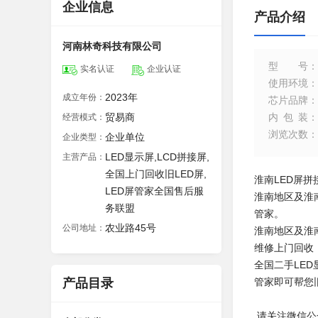
企业信息
产品介绍
河南林奇科技有限公司
型号
：
实名认证
企业认证
使用环境
：
2023年
成立年份：
芯片品牌
：
贸易商
内包装
：
经营模式：
浏览次数
：
企业单位
企业类型：
LED显示屏,LCD拼接屏,
主营产品：
全国上门回收旧LED屏,
淮南LED屏拼
LED屏管家全国售后服
淮南地区及淮
务联盟
管家。
农业路45号
公司地址：
淮南地区及淮
维修上门回收
全国二手LE
产品目录
管家即可帮您
请关注微信公