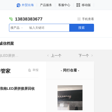
外贸出海
产品服务
客服中心
移动版
13838383677
手机查看
搜索
搜产品
诚信档案
系LED屏管家
上一个
下一个
屏管家
举报
- 同行在看 -
淮南LED屏拼接屏回收