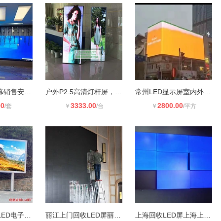
河南省LED屏幕销售安装公司
户外P2.5高清灯杆屏，智慧灯杆LED显
常州LED显示屏室内外高清全彩
00
3333.00
2800.00
/套
￥
/台
￥
/平方
户外工厂全彩LED电子大屏幕厂家 室外
丽江上门回收LED屏丽江回收LED拼接屏
上海回收LED屏上海上门回收LED屏全国