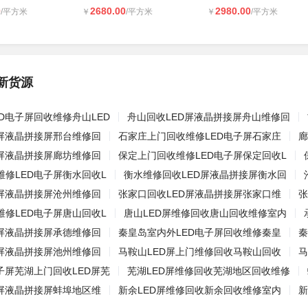
0
2680.00
2980.00
/平方米
￥
/平方米
￥
/平方米
新货源
D电子屏回收维修舟山LED
舟山回收LED屏液晶拼接屏舟山维修回
D屏液晶拼接屏邢台维修回
石家庄上门回收维修LED电子屏石家庄
廊
D屏液晶拼接屏廊坊维修回
保定上门回收维修LED电子屏保定回收L
维修LED电子屏衡水回收L
衡水维修回收LED屏液晶拼接屏衡水回
D屏液晶拼接屏沧州维修回
张家口回收LED屏液晶拼接屏张家口维
张
维修LED电子屏唐山回收L
唐山LED屏维修回收唐山回收维修室内
D屏液晶拼接屏承德维修回
秦皇岛室内外LED电子屏回收维修秦皇
秦
D屏液晶拼接屏池州维修回
马鞍山LED屏上门维修回收马鞍山回收
马
子屏芜湖上门回收LED屏芜
芜湖LED屏维修回收芜湖地区回收维修
D屏液晶拼接屏蚌埠地区维
新余LED屏维修回收新余回收维修室内
新