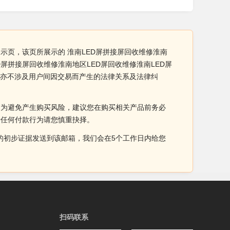
展示页，该页所展示的 淮南LED屏拼接屏回收维修淮南
D屏拼接屏回收维修淮南地区LED屏回收维修淮南LED屏
，亦不涉及用户间因交易而产生的法律关系及法律纠
。为避免产生购买风险，建议您在购买相关产品前务必
于任何付款行为请您慎重抉择。
侵权的初步证据发送到该邮箱，我们会在5个工作日内给您
扫码联系