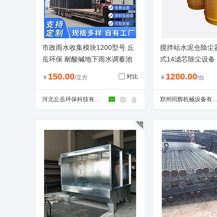
市政雨水收集模块1200型号 丘
搅拌站水泥仓除尘
岳环保 耐酸碱地下雨水调蓄池
式14滤芯除尘设备
模块
150.00
1200.00
对比
￥
/立方
￥
/台
河北丘岳环保科技有限公司
郑州同辉机械设备有限