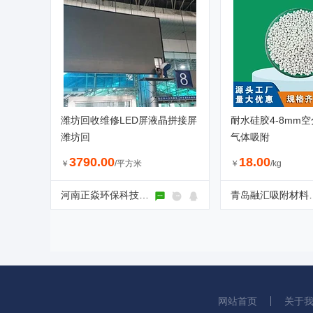
潍坊回收维修LED屏液晶拼接屏
耐水硅胶4-8mm
潍坊回
气体吸附
3790.00
18.00
￥
/平方米
￥
/kg
河南正焱环保科技有限公司
青岛融汇吸
网站首页
关于