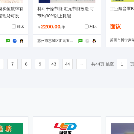
架实恒镀锌有
料斗干燥节能 汇元节能改造 可
工业隔音罩B
笼现货可发
节约30%以上耗能
2200.00
面议
对比
对比
￥
/件
限公司
惠州市惠城区汇元五金机械营业部
6
7
8
9
43
44
»
共44页 跳至