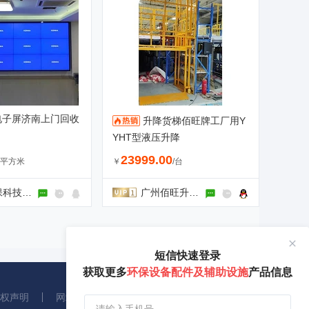
电子屏济南上门回收
升降货梯佰旺牌工厂用Y
YHT型液压升降
23999.00
/平方米
￥
/台
河南正焱环保科技有限公司
广州佰旺升降机械有限公司
短信快速登录
获取更多
环保设备配件及辅助设施
产品信息
权声明
网站地图