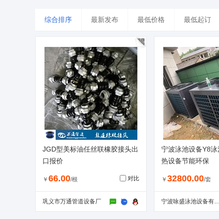
山东
河南
湖北
湖南
广东
综合排序
最新发布
最低价格
最低起订
台湾
香港
澳门
JGD型美标油任丝联橡胶接头出
宁波泳池设备Y8
口报价
热设备节能环保
66.00
32800.00
对比
￥
/根
￥
/套
巩义市万通管道设备厂
宁波咏盛泳池设备有限