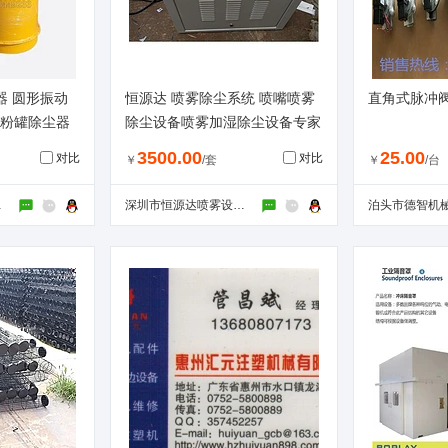
器 圆形振动
恒源达 喷雾除尘系统 喷嘴喷雾
直角式脉冲阀
 粉罐除尘器
除尘设备喷雾加湿除尘设备专家
3500.00
25.00
对比
对比
￥
/套
￥
/台
公司
深圳市恒源达喷雾设备有限公司