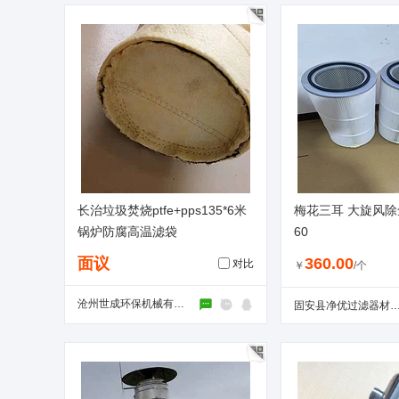
长治垃圾焚烧ptfe+pps135*6米
梅花三耳 大旋风除尘
锅炉防腐高温滤袋
60
面议
360.00
对比
￥
/个
沧州世成环保机械有限公司
固安县净优过滤器材有