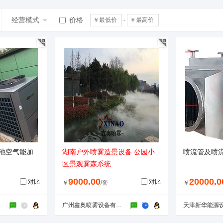
广西
海南
四川
贵州
云南
西藏
陕西
甘肃
经营模式
价格
-
泳池空气能加
湖南户外喷雾造景设备 公园小
喷流管及喷
区景观雾森系统
9000.00
20000.0
对比
对比
￥
/套
￥
公司
广州鑫奥喷雾设备有限公司