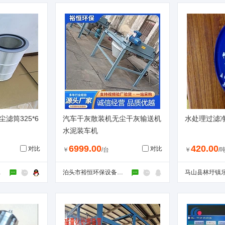
滤筒325*6
汽车干灰散装机无尘干灰输送机
水处理过滤
水泥装车机
6999.00
420.00
对比
对比
￥
/台
￥
/
限公司
泊头市裕恒环保设备有限公司