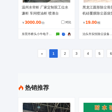
温州水帘柜 厂家定制双工位水
黑龙江圆形除尘骨
濂柜 车间喷油柜 喷漆台
机硅覆膜除尘器袋
3000.00
19.00
对比
￥
/台
￥
/根
东莞市桥头小牛电子设备厂
泊头市实恒除尘设备有
«
1
2
3
4
5
热销推荐