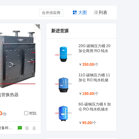
青海
宁夏
新疆
大图
列表
合并供应商
新进货源
20G 碳钢压力桶 20
加仑商用 RO 纯水
￥
350.00
/个
11G 碳钢压力桶 11
加仑 RO 纯水机储
￥
190.00
/个
流管换热器
6G 碳钢压力桶 6 加
仑 RO 纯水机储水
0
对比
/台
￥
95.00
/个
天津新华能源设备科技有限公司