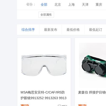
省份：
全部
北京
上海
天津
重庆
山东
河南
湖北
湖南
广东
全部属性
台湾
香港
澳门
综合排序
最新发布
最低价格
最低起订
MSA梅思安宾特-C/CAF/IR5防
麦森伯 焊接护目镜
护眼镜9913252 9913263 9913
253