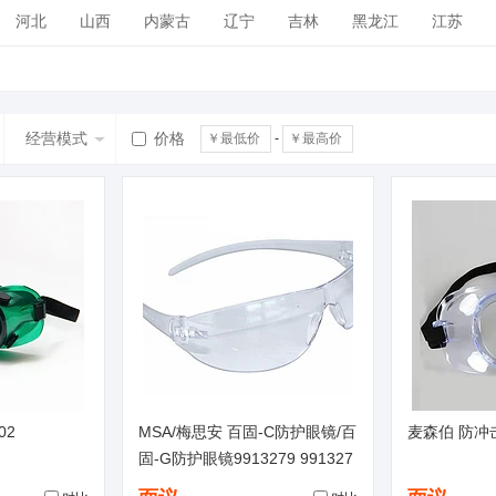
河北
山西
内蒙古
辽宁
吉林
黑龙江
江苏
广西
海南
四川
贵州
云南
西藏
陕西
甘肃
经营模式
价格
-
02
MSA/梅思安 百固-C防护眼镜/百
麦森伯 防冲
固-G防护眼镜9913279 991327
8