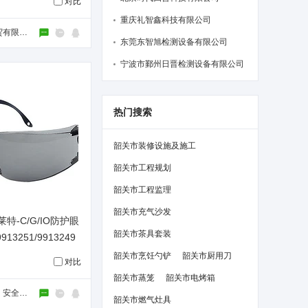
对比
重庆礼智鑫科技有限公司
西安天顺德商贸有限公司
东莞东智旭检测设备有限公司
宁波市鄞州日晋检测设备有限公司
热门搜索
韶关市装修设施及施工
韶关市工程规划
韶关市工程监理
韶关市充气沙发
莱特-C/G/IO防护眼
韶关市茶具套装
913251/9913249
韶关市烹饪勺铲
韶关市厨用刀
对比
韶关市蒸笼
韶关市电烤箱
梅思安（上海）安全装备有限公司
韶关市燃气灶具