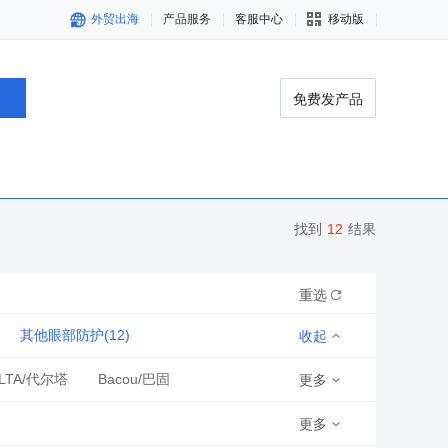
外贸出海
产品服务
客服中心
移动版
免费发产品
找到
12
结果
重选
其他眼部防护(12)
收起
LTA/代尔塔
Bacou/巴固
更多
X
conder
其他
更多