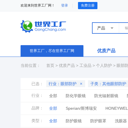
欢迎来到世界工厂网！
登录
免费注册
产品
优质产品
世界工厂，尽在世界工厂网
当前位置：
首页
>
优质产品
>
工业品
>
个人防护
>
眼部
已选：
行业：眼部防护
子类：其他眼部防护
行业：
全部
防化学眼镜
防光辐射眼镜
品牌：
全部
Sperian/斯博瑞安
HONEYWE
MSA/梅思安
UVEX/优唯斯
NORTH
类型：
全部
防护眼镜
防护眼罩
洗眼器