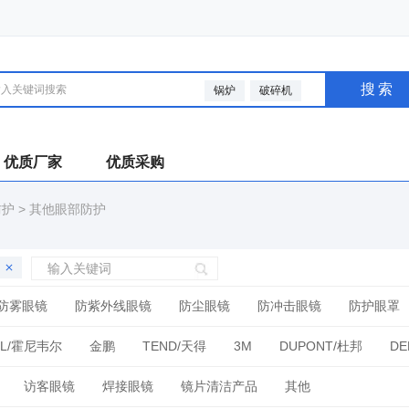
搜索
锅炉
破碎机
优质厂家
优质采购
防护
>
其他眼部防护
防雾眼镜
防紫外线眼镜
防尘眼镜
防冲击眼镜
防护眼罩
LL/霍尼韦尔
金鹏
TEND/天得
3M
DUPONT/杜邦
DE
/诺斯
JSP/洁适比
BRADY/贝迪
ANSELL/安思尔
VENITE
访客眼镜
焊接眼镜
镜片清洁产品
其他