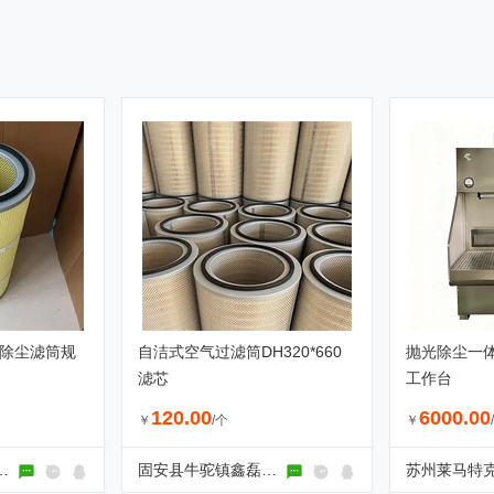
00除尘滤筒规
自洁式空气过滤筒DH320*660
抛光除尘一体
滤芯
工作台
120.00
6000.00
￥
/个
￥
镇鑫磊滤清器厂
固安县牛驼镇鑫磊滤清器厂