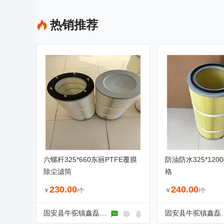
热销推荐
六螺杆325*660东丽PTFE覆膜
防油防水325*12
除尘滤筒
格
230.00
240.00
￥
/个
￥
/个
固安县牛驼镇鑫磊滤清器厂
固安县牛驼