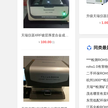
1.0
￥
天瑞仪器XRF镀层厚度合金成分分析仪
100.00
￥
/台
同类最
****检测RO
rohs1.0有
二手环保ROH
杭州1800**
天瑞**检测
茂名哪里有卖
东莞低配环保
江苏全检ROH