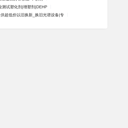
测试塑化剂|增塑剂|DEHP
提供超低价以旧换新_换旧光谱设备|专