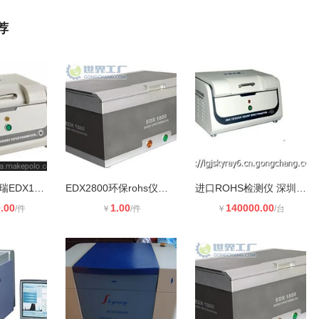
荐
rohs检测仪 天瑞EDX1800B **测铅检
EDX2800环保rohs仪器X光管 HV高压 维
进口ROHS检测仪 深圳ROHS检测仪 东莞
.00
1.00
140000.00
/件
￥
/件
￥
/台