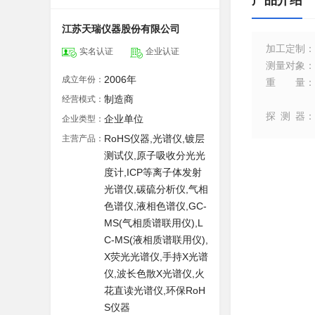
产品介绍
江苏天瑞仪器股份有限公司
加工定制
：
实名认证
企业认证
测量对象
：
2006年
成立年份：
重量
：
制造商
经营模式：
探测器
：
企业单位
企业类型：
RoHS仪器,光谱仪,镀层
主营产品：
测试仪,原子吸收分光光
度计,ICP等离子体发射
光谱仪,碳硫分析仪,气相
色谱仪,液相色谱仪,GC-
MS(气相质谱联用仪),L
C-MS(液相质谱联用仪),
X荧光光谱仪,手持X光谱
仪,波长色散X光谱仪,火
花直读光谱仪,环保RoH
S仪器