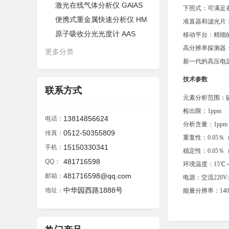
激光在线气体分析仪 GAlAS
下照式：可满足
便携式重金属快速分析仪 HM
准直器和滤光片
原子吸收分光光度计 AAS
移动平台：精细
高分辨率探测器
更多分类
新一代的高压电
技术参数
联系方式
元素分析范围：
检出限：1ppm
13814856624
电话：
分析含量：1ppm～
0512-50355809
传真：
重复性：0.05％
15150330341
手机：
稳定性：0.05％
481716598
QQ：
环境温度：15℃～
481716598@qq.com
邮箱：
电源：交流220
中华园西路1888号
地址：
能量分辨率：140±