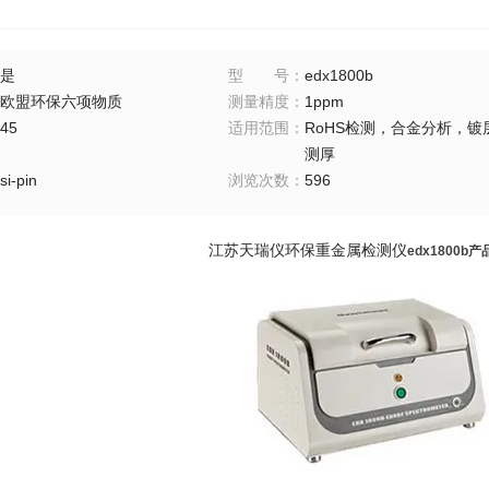
是
型号
：
edx1800b
欧盟环保六项物质
测量精度
：
1ppm
45
适用范围
：
RoHS检测，合金分析，镀
测厚
si-pin
浏览次数
：
596
江苏天瑞仪环保重金属检测仪
edx1800b