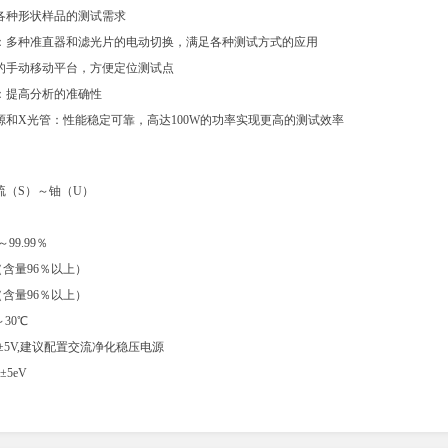
各种形状样品的测试需求
：多种准直器和滤光片的电动切换，满足各种测试方式的应用
的手动移动平台，方便定位测试点
：提高分析的准确性
源和X光管：性能稳定可靠，高达100W的功率实现更高的测试效率
硫（S）～铀（U）
99.99％
（含量96％以上）
（含量96％以上）
30℃
V±5V,建议配置交流净化稳压电源
5eV