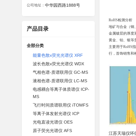
中华园西路1888号
公司地址：
RoHS检测分析
地矿与合金（铜
产品目录
金属镀层的厚度
黄金、铂、银等
全部分类
主要用于RoH
行，首饰销售和
能量色散x荧光光谱仪 XRF
波长色散x荧光光谱仪 WDX
气相色谱-质谱联用仪 GC-MS
液相色谱-质谱联用仪 LC-MS
电感耦合等离子体质谱仪 ICP-
MS
飞行时间质谱联用仪 iTOMFS
等离子体发射光谱仪 ICP
光电直读光谱仪 OES
原子荧光光谱仪 AFS
江苏天瑞仪环保