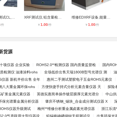
升级天瑞仪器测试CL,XRF仪器测试卤素
XRF测试仪,铅含量检测仪,邻苯二甲检
维修EDXRF设备,能量射线光谱仪,皮革
0
1.00
1.00
/件
￥
/件
￥
/件
新货源
HS十项仪器 企业实验
ROHS2.0**检测仪器 国内质量监督检
国内ROH
害物质检测仪 油漆涂料rohs
全场低价出售天瑞1800B型号光谱仪 测
油
S仪器 新机半价出售 全年
惠州二手测试塑胶电子五金ROHS元素仪
检测八大重金属环保rohs
方便快捷手持式分析元素含量仪器 天
探险
矿石矿浆金属元素仪器
英德实惠简单操作镀层膜厚元素光谱分
中山供
环保光谱重金属分析仪器
肇庆不锈钢_锡块_合金成分测试仪器 X
ROHS仪器升级测试
梅州**维修分析重金属卤素光谱仪器
浙江乐清*
S2.0气质联用大型仪器设
铅镉铬砷硒锑钡无损测试仪
出售环保光