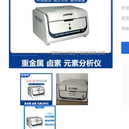
供
发
有