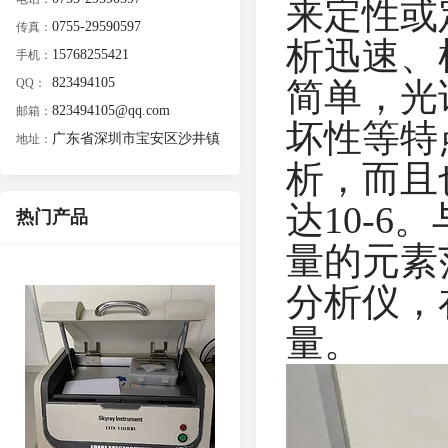
来定性或
0755-29590597
传真：
析迅速、
15768255421
手机：
823494105
QQ：
简单，光
823494105@qq.com
邮箱：
坏性等特
广东省深圳市宝安区沙井镇
地址：
析，而且
达10-6
热门产品
量的元素
分析仪，
量。