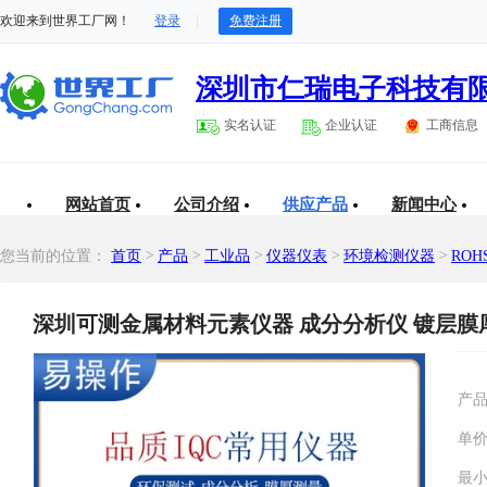
欢迎来到世界工厂网！
登录
免费注册
深圳市仁瑞电子科技有
实名认证
企业认证
工商信息
网站首页
公司介绍
供应产品
新闻中心
您当前的位置：
首页
>
产品
>
工业品
>
仪器仪表
>
环境检测仪器
>
RO
深圳可测金属材料元素仪器 成分分析仪 镀层膜
产
单
最