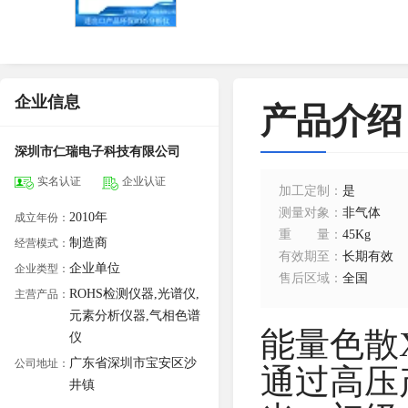
企业信息
产品介绍
深圳市仁瑞电子科技有限公司
实名认证
企业认证
加工定制
：
是
测量对象
：
非气体
2010年
成立年份：
重量
：
45Kg
制造商
经营模式：
有效期至
：
长期有效
企业单位
企业类型：
售后区域
：
全国
ROHS检测仪器,光谱仪,
主营产品：
元素分析仪器,气相色谱
能量色散
仪
广东省深圳市宝安区沙
公司地址：
通过高压
井镇