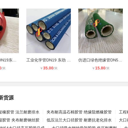
光面绝缘软管DN19东劲品牌耐电压6000
工业化学管DN19 东劲 耐酸碱化学胶管
仿进口绿色绝缘管DN51东劲耐电压耐磨
0
35.00
15.80
/米
￥
/米
￥
/米
新货源
架橡胶管 法兰耐磨排水
夹布耐高温石棉胶管 绝缘阻燃橡胶管
工程
缩胶管 夹布耐磨钢丝胶
低压法兰大口径胶管 耐磨抗老化排水
大口