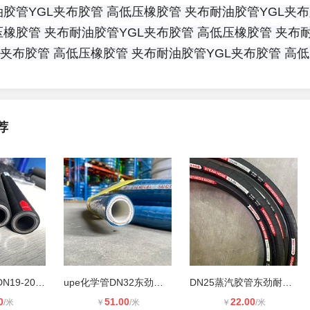
油胶管
YGL夹布胶管
高低压橡胶管
夹布耐油胶管
YGL夹
压橡胶管
夹布耐油胶管
YGL夹布胶管
高低压橡胶管
夹布
L夹布胶管
高低压橡胶管
夹布耐油胶管
YGL夹布胶管
高
荐
耐低温橡胶管DN19-20m东劲品牌温度可
upe化学管DN32东劲内部一层白色透明
DN25蒸汽胶管东劲耐高温瞬间可达220
0
51.00
22.00
/米
￥
/米
￥
/米