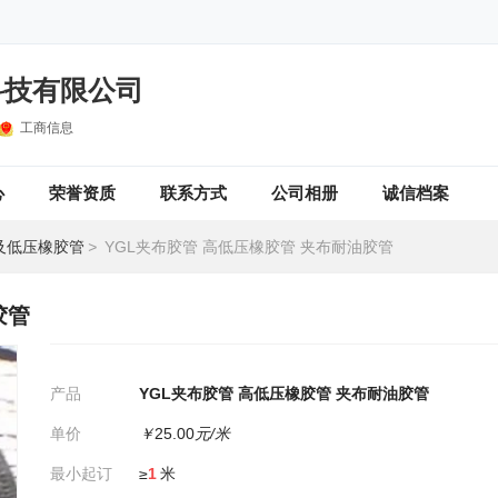
科技有限公司
工商信息
心
荣誉资质
联系方式
公司相册
诚信档案
及低压橡胶管
>
YGL夹布胶管 高低压橡胶管 夹布耐油胶管
胶管
产品
YGL夹布胶管 高低压橡胶管 夹布耐油胶管
单价
￥
25.00
元/米
最小起订
≥
1
米