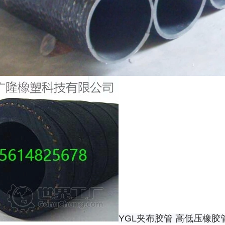
YGL夹布胶管
高低压橡胶