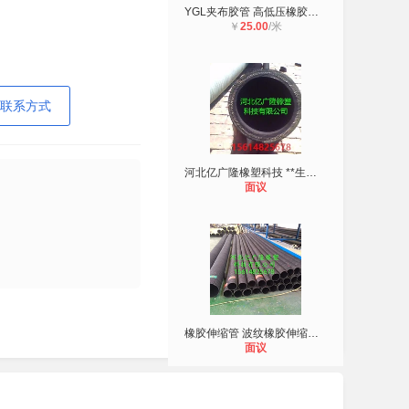
YGL夹布胶管 高低压橡胶管 夹布耐油
￥
25.00
/米
联系方式
河北亿广隆橡塑科技 **生产外径50m
面议
橡胶伸缩管 波纹橡胶伸缩管 通风橡胶
面议