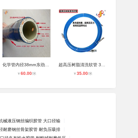
化学管内径38mm东劲品牌化工用耐化学
超高压树脂清洗软管 3D 东劲品牌 高
60.00
35.00
￥
/米
￥
/米
机械液压钢丝编织胶管 大口径输
径耐磨钢丝骨架胶管 耐负压吸排