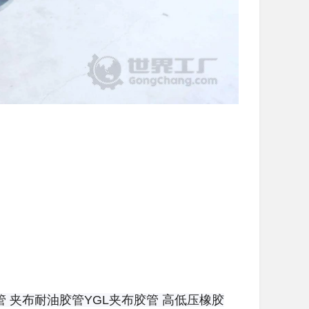
管
夹布耐油胶管
YGL夹布胶管
高低压橡胶