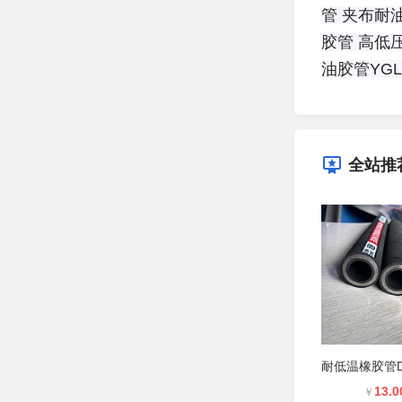
管
夹布耐
胶管
高低
油胶管
YG
全站推
13.0
￥