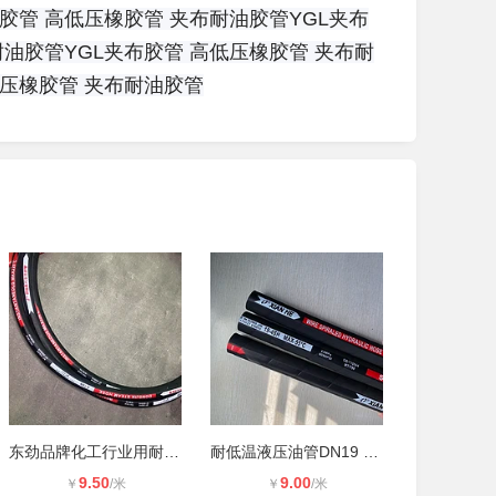
布胶管
高低压橡胶管
夹布耐油胶管
YGL夹布
耐油胶管
YGL夹布胶管
高低压橡胶管
夹布耐
低压橡胶管
夹布耐油胶管
东劲品牌化工行业用耐高温220℃一层
耐低温液压油管DN19 东劲品牌 中间一
9.50
9.00
￥
/米
￥
/米