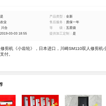
是
产品类型
：
全新
农业
售后服务
：
质保一年
：
川合
等级
：
五星级
2019-03-03 18:55
提供加工定制
：
是
双人修剪机《小齿轮》，日本进口，
川崎SM110双人修剪机小
支付。
荐