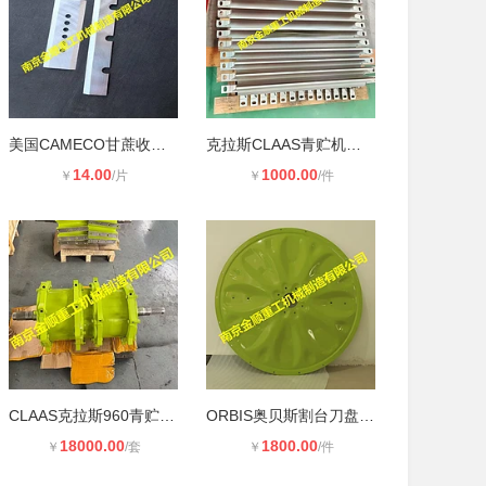
美国CAMECO甘蔗收割机刀片，整体热处
克拉斯CLAAS青贮机刮轨，克拉斯CLAAS
14.00
1000.00
￥
/片
￥
/件
CLAAS克拉斯960青贮机刀辊，南京金顺
ORBIS奥贝斯割台刀盘，南京金顺重工
18000.00
1800.00
￥
/套
￥
/件