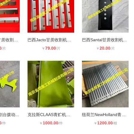
巴西METISA甘蔗收割机刀片，SA9060硼
巴西Jacto甘蔗收割机刀片，耐磨不断
巴西Santal甘蔗收割机刀片，南京金顺
0
79.00
20.00
/片
￥
/片
￥
/片
ORBIS奥贝斯割台拨动齿，ORBIS奥贝斯
克拉斯CLAAS青贮机滚筒底板，南京金
纽荷兰NewHolland青贮机合金定刀，南
0
1000.00
1200.00
/件
￥
/件
￥
/根