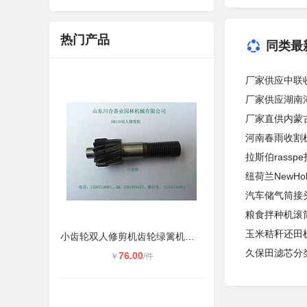
热门产品
同类最
厂家供应中联
厂家供应湖南
厂家直供内蒙
河南春雨收割
拉斯伯rass
纽荷兰NewHo
汽车储气筒接
粮食拌种机滚
玉米秸秆还田
小齿轮双人修剪机齿轮绿篱机配件
久保田滤芯分
76.00
￥
/件