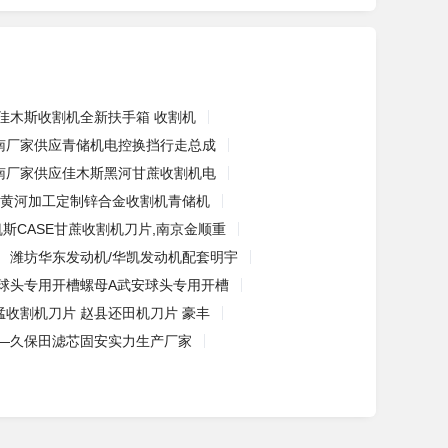
佳木斯收割机全新扶手箱 收割机
南厂家供应青储机电控换挡行走总成
南厂家供应佳木斯黑河甘蔗收割机电
黄河加工定制锌合金收割机青储机
凯斯CASE甘蔗收割机刀片,南京金顺重
潍坊华东发动机/华凯发动机配套明宇
球头专用开槽螺母A武安球头专用开槽
猛收割机刀片 赵县还田机刀片 豪丰
—久保田滤芯固安实力生产厂家