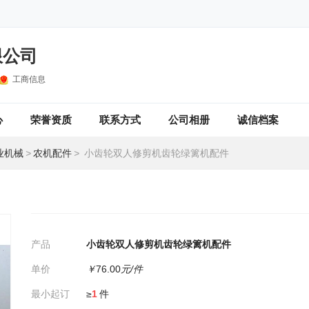
限公司
工商信息
心
荣誉资质
联系方式
公司相册
诚信档案
业机械
>
农机配件
>
小齿轮双人修剪机齿轮绿篱机配件
产品
小齿轮双人修剪机齿轮绿篱机配件
单价
￥
76.00
元/件
最小起订
≥
1
件