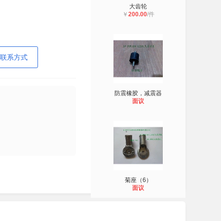
大齿轮
￥
200.00
/件
联系方式
防震橡胶，减震器
面议
菊座（6）
面议