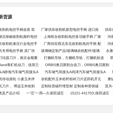
新货源
收割机电控手柄改装 双
厂家供应收割机新型电控手柄 进口按
供应
湖北辣椒收割机握杆电控
上海联合收割机电控多功能手柄 厂家
河
古收割机液压行走电控手
厂商供应西北东北收割机电控手柄 配
河
机专用电控手柄 原厂供
玻璃钢定制产品/玻璃钢农机配件/玻璃
永康
pe打结器刀片，南京金顺重
打捆机导轨，方捆机导轨，打捆机轨道
lland青贮机动刀，纽荷兰
ORBIS奥贝斯割台齿刀，ORBIS奥贝斯割
头A静海汽车储气筒接头A
汽车储气筒接头A鸡泽汽车储气筒接头A
筒传动滚轮 小麦玉米拌
农机配件玉米秸秆粉碎刀片还田机开元
勇
机刀片， 博远玉米收割
定制轻质碳纤维型材 定制各种形状碳
亚兴
类及产品介绍
一“芯”一用—久保田滤芯
15221-43170久保田滤芯