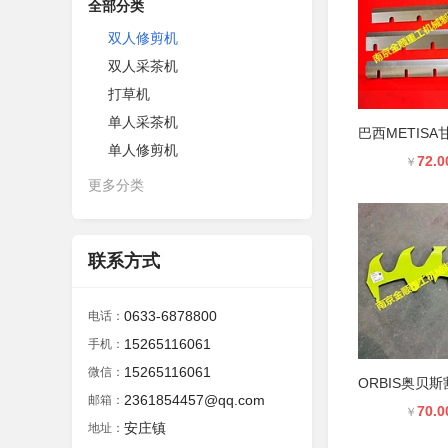
全部分类
双人修剪机
双人采茶机
打草机
单人采茶机
单人修剪机
72.0
￥
更多分类
联系方式
0633-6878800
电话：
15265116061
手机：
15265116061
微信：
2361854457@qq.com
邮箱：
70.0
￥
安庄镇
地址：