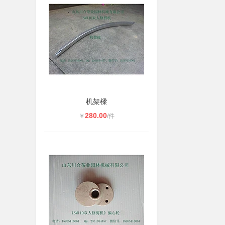
机架樑
280.00
￥
/件