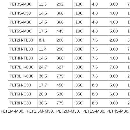
PLT3S-M30
11.5
292
.190
4.8
3.00
7
PLT4S-C30
14.5
368
.190
4.8
4.00
1
PLT4S-M30
14.5
368
.190
4.8
4.00
1
PLT5S-M30
17.5
445
.190
4.8
5.00
1
PLT2H-TL30
8.1
206
.300
7.6
2.00
5
PLT3H-TL30
11.4
290
.300
7.6
3.00
7
PLT4H-TL30
14.5
368
.300
7.6
4.00
1
PLT7LH-C30
24.7
627
.300
7.6
7.00
1
PLT9LH-C30
30.5
775
.300
7.6
9.00
2
PLT5H-C30
17.7
450
.350
8.9
5.00
1
PLT6H-C30
20.9
530
.350
8.9
6.00
1
PLT8H-C30
30.6
779
.350
8.9
9.00
2
 PLT1M-M30, PLT1.5M-M30, PLT2M-M30, PLT1S-M30, PLT4S-M30