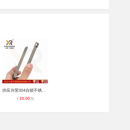
供应兴荣304自锁不锈钢扎带—滚珠锁
20.00
￥
/包