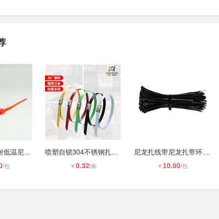
荐
供应XR_兴荣耐低温尼龙自锁扎带 规格
喷塑自锁304不锈钢扎带兴荣XR_船舶电
尼龙扎线带尼龙扎带环保耐低温阻燃尼
0
0.32
10.00
/包
￥
/条
￥
/包