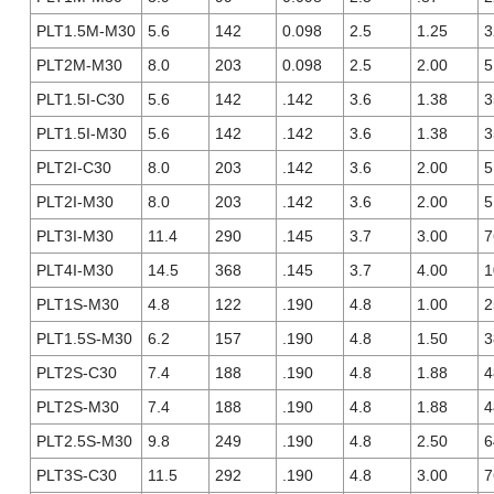
PLT1.5M-M30
5.6
142
0.098
2.5
1.25
3
PLT2M-M30
8.0
203
0.098
2.5
2.00
5
PLT1.5I-C30
5.6
142
.142
3.6
1.38
3
PLT1.5I-M30
5.6
142
.142
3.6
1.38
3
PLT2I-C30
8.0
203
.142
3.6
2.00
5
PLT2I-M30
8.0
203
.142
3.6
2.00
5
PLT3I-M30
11.4
290
.145
3.7
3.00
7
PLT4I-M30
14.5
368
.145
3.7
4.00
1
PLT1S-M30
4.8
122
.190
4.8
1.00
2
PLT1.5S-M30
6.2
157
.190
4.8
1.50
3
PLT2S-C30
7.4
188
.190
4.8
1.88
4
PLT2S-M30
7.4
188
.190
4.8
1.88
4
PLT2.5S-M30
9.8
249
.190
4.8
2.50
6
PLT3S-C30
11.5
292
.190
4.8
3.00
7