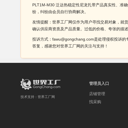
PLT1M-M30 泛达热稳定性尼龙扎带产品真实性
纷，纠纷由会员自行协商解决。
友情提醒：世界工厂网仅作为用户寻找交易对象，就
确认供应商资质及产品质量。过低的价格、夸张的描
投诉方式：fawu@gongchang.com是处理
答复，感谢您对世界工厂网的关注与支持！
管理员入口
店铺管理
技术支持：
世界工厂网
找采购