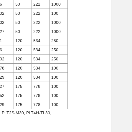
6
50
222
1000
02
50
222
100
02
50
222
1000
27
50
222
1000
1
120
534
250
6
120
534
250
02
120
534
250
78
120
534
100
29
120
534
100
27
175
778
100
52
175
778
100
29
175
778
100
, PLT2S-M30, PLT4H-TL30,