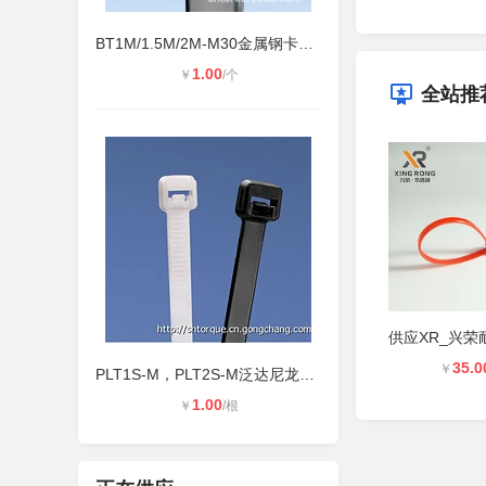
BT1M/1.5M/2M-M30金属钢卡齿扎带PAND
1.00
￥
/个
全站推
35.0
￥
PLT1S-M，PLT2S-M泛达尼龙扎带
1.00
￥
/根