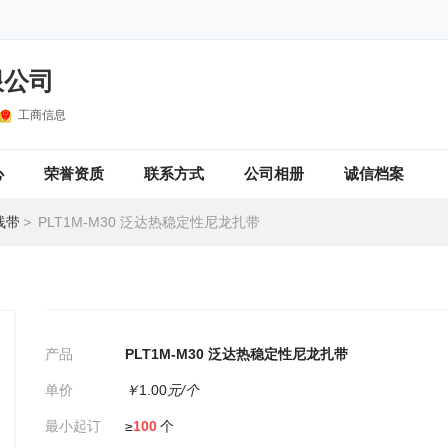
限公司
工商信息
心
荣誉资质
联系方式
公司相册
诚信档案
线带
>
PLT1M-M30 泛达热稳定性尼龙扎带
产品
PLT1M-M30 泛达热稳定性尼龙扎带
单价
￥
1.00
元/个
最小起订
≥
100
个