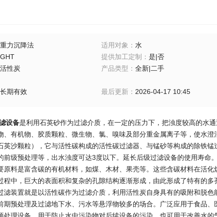
重力沉降法
适用对象
：
水
GHT
提供加工定制
：
是|否
活性炭
产品类型
：
全新|二手
长期有效
最后更新
：
2026-04-17 10:45
滤设备
是利用石英砂作为过滤介质，在一定的压力下，把浊度较高的水通
物、有机物、胶质颗粒、微生物、氯、嗅味及部分重金属离子等，使水澄
石英沙颗粒），它与活性碳构成的活性碳过滤器、与锰砂等构成的除铁锰
的前级预处理等，出水浊度可达3度以下。延长后级过滤设备的使用寿命
原料是富含碳的有机材料，如煤、木材、果壳等。这些含碳材料在活化
过程中，巨大的表面积和复杂的孔隙结构逐渐形成，由此形成了特有的多
过滤装置就是以活性碳作为过滤介质，利用活性炭自身具有的吸附和脱色
前期预处理及过滤地下水、污水等悬浮物较多的场合。广泛应用于食品、
预处理设备，用于防止水中污染物对后续设备的污染，也可用于改善水的