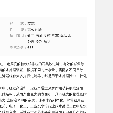
样式
：
立式
性能
：
高效过滤
适用范围
：
化工,石油,制药,汽车,食品,水
处理,染料,纺织
浏览次数
：
665
过一定厚度的粒状或非粒的石英沙过滤，有效的截留除
清的水处理装置。根据不同的产水量，需配备不同目数
过滤器统称为多介质过滤器，都是用于水处理除浊，软化
。
炉中，经过高温和一定压力通过热解作用被转换成活性
孔隙结构，从而产生巨大的表面积，具有强大的物理吸附
能力,去除液体中的杂质，使液体得到净化。常常被用在
医药、电子、化工、工业废水等行业的水处理工程中是水
气味和色度。活性炭过滤器主要利用活性炭自身具有的吸