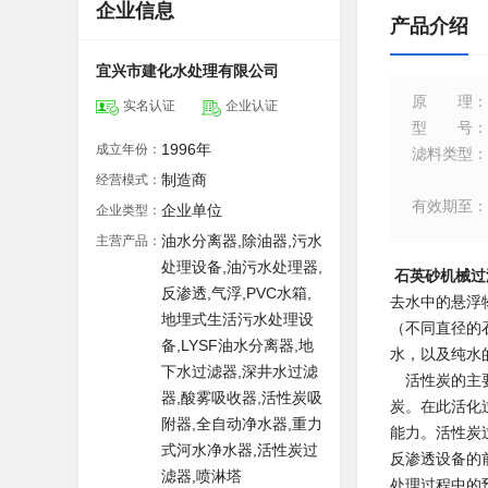
企业信息
产品介绍
宜兴市建化水处理有限公司
原理
：
实名认证
企业认证
型号
：
1996年
成立年份：
滤料类型
：
制造商
经营模式：
有效期至
：
企业单位
企业类型：
油水分离器,除油器,污水
主营产品：
处理设备,油污水处理器,
石英砂机械过
反渗透,气浮,PVC水箱,
去水中的悬浮
地埋式生活污水处理设
（不同直径的
备,LYSF油水分离器,地
水，以及纯水
下水过滤器,深井水过滤
活性炭的主要
器,酸雾吸收器,活性炭吸
炭。在此活化
附器,全自动净水器,重力
能力。活性炭
式河水净水器,活性炭过
反渗透设备的
滤器,喷淋塔
处理过程中的