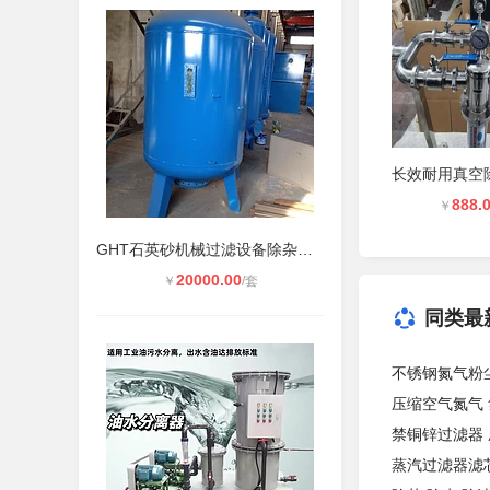
888.
￥
GHT石英砂机械过滤设备除杂除浑浊，G
20000.00
￥
/套
同类最
不锈钢氮气粉
压缩空气氮气
禁铜锌过滤器
蒸汽过滤器滤