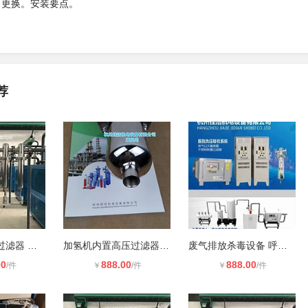
、更换。安装要点。
荐
高压气体管道过滤器 工业级高压氮气
加氢机内置高压过滤器 氢气纯化用高
废气排放杀毒设备 呼吸系统真空泵尾
00
888.00
888.00
/件
￥
/件
￥
/件