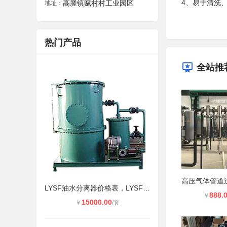
4、易于清洗
高塍镇赋村村工业园区
地址：
热门产品
全站推
LYSF油水分离器价格表，LYSF油水分离
888.
￥
15000.00
￥
/套