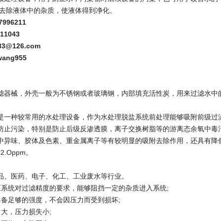
,去除液体中的杂质，使液体得到净化。
996211
11043
883@126.com
wang955
滤器械，外壳一般为不锈钢或者玻璃钢，内部填充活性炭，用来过滤水中
是一种较常用的水处理设备，作为水处理脱盐系统前处理能够吸附前级过
防止污染，特别是防止后级反渗透膜，离子交换树脂等的游离态余氧中毒
中异味、
胶体
及色素、
重金属
离子等有较明显的吸附去除作用，还具有降低
<2.Oppm。
品、医药、电子、化工、工业废水等行业。
压系统对过滤精度的要求，能够阻挡一定的杂质进入系统;
具备足够的强度，不会因压力而受到损坏;
力大，压力损失小;