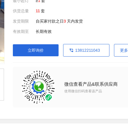
最小起订
≥
1
套
供货总量
11
套
发货期限
自买家付款之日
3
天内发货
有效期至
长期有效
立即询价
13812211043
更多
微信查看产品&联系供应商
使用微信扫码查看该产品