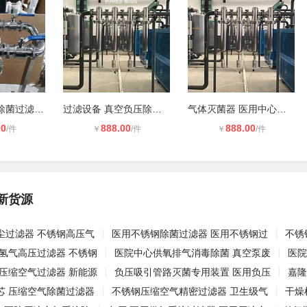
长效耐用真空除菌过滤装置 医用标准
过滤设备 真空负压除菌过滤装置 全域
气体灭菌器 医用中心负压吸引系统排
00
888.00
888.00
/件
￥
/件
￥
/件
新货源
尘过滤器 不锈钢高压气
医用不锈钢除菌过滤器 医用不锈钢过
不锈
 氢气高压过滤器 不锈钢
医院中心供氧排气消毒除菌 真空泵废
医院
 压缩空气过滤器 新能源
负压吸引管路灭菌专用装置 医用负压
嘉隆
芯 压缩空气除菌过滤器
不锈钢压缩空气精密过滤器 卫生级气
干燥