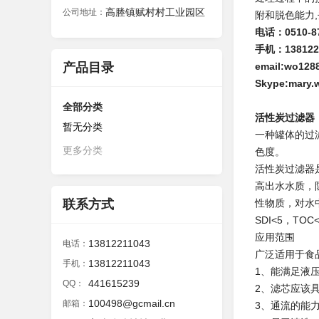
高塍镇赋村村工业园区
公司地址：
附和脱色能力
电话：0510-87
手机：138122
产品目录
email:wo12
Skype:mary.
全部分类
活性炭过滤器
暂无分类
一种罐体的过
更多分类
色度。
活性炭过滤器
高出水水质，
联系方式
性
物质，对水
SDI<5，TOC
应用范围
13812211043
电话：
广泛适用于食
13812211043
手机：
1、能满足液
441615239
QQ：
2、滤芯应该
100498@gcmail.cn
邮箱：
3、通流的能