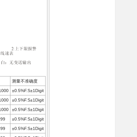
测量不准确度
1000
±
0.5%F.S±1Digit
1000
±
0.5%F.S±1Digit
1000
±
0.5%F.S±1Digit
999
±
0.5%F.S±1Digit
999
±
0.5%F.S±1Digit