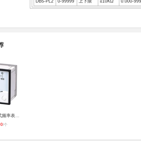
DB5-PL2
0-99999
上下限
≤
10KΩ
0.000-99
荐
KLY-F96指示式频率表福建福州宁德厦
00
/个