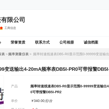
表有限公司
工商信息
心
荣誉资质
联系方式
公司相册
诚信档案
仪表
>
频率测量仪表
>
频率转速线速表DB5-R0显示范围0-99999变送输出4-20mA频率表DB5I-PR0可带报警
9变送输出4-20mA频率表DB5I-PR0可带报警DB5I-
产品
频率转速线速表DB5-R0显示范围0-99999变送输出4-
0可带报警DB5I-PR2
单价
￥
340.00
元/台