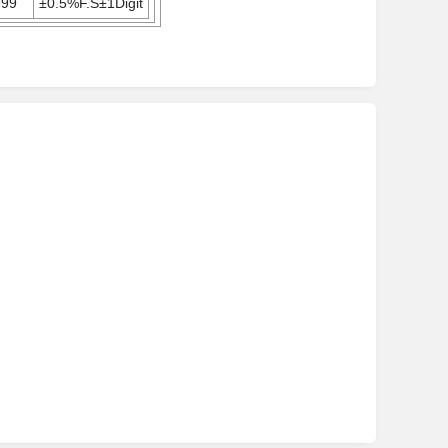
999
±
0.5%F.S±1Digit