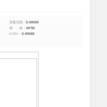
测量范围
：
0-99999
规格
：
48*96
4-30V
：
0-99999