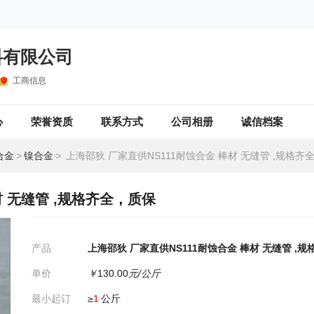
料有限公司
工商信息
心
荣誉资质
联系方式
公司相册
诚信档案
合金
>
镍合金
>
上海邵狄 厂家直供NS111耐蚀合金 棒材 无缝管 ,规格齐
材 无缝管 ,规格齐全，质保
产品
上海邵狄 厂家直供NS111耐蚀合金 棒材 无缝管 ,
单价
￥
130.00
元/公斤
最小起订
≥
1
公斤