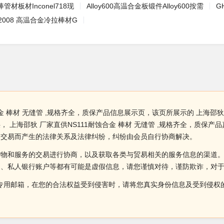
圆棒管材板材Inconel718现
Alloy600高温合金板锻件Alloy600按需
G
94-2008 高温合金冷拉棒材G
金 棒材 无缝管 ,规格齐全，质保产品信息展示页，该页所展示的 上海邵狄 
 上海邵狄 厂家直供NS111耐蚀合金 棒材 无缝管 ,规格齐全，质保
因交易而产生的法律关系及法律纠纷，纠纷由会员自行协商解决。
货物和服务的交易进行协商，以及获取各类与贸易相关的服务信息的渠道
述、私人银行账户等都有可能是虚假信息，请您谨慎对待，谨防欺诈，对
侵权投诉的专用邮箱，在您的合法权益受到侵害时，请将您真实身份信息及受到