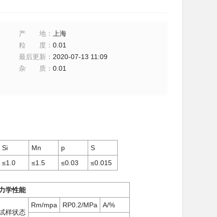
产地
：
上海
粒度
：
0.01
最后更新
：
2020-07-13 11:09
杂质
：
0.01
Si
Mn
p
S
≤1.0
≤1.5
≤0.03
≤0.015
力学性能
Rm/mpa
RP0.2/MPa
A/%
试样状态