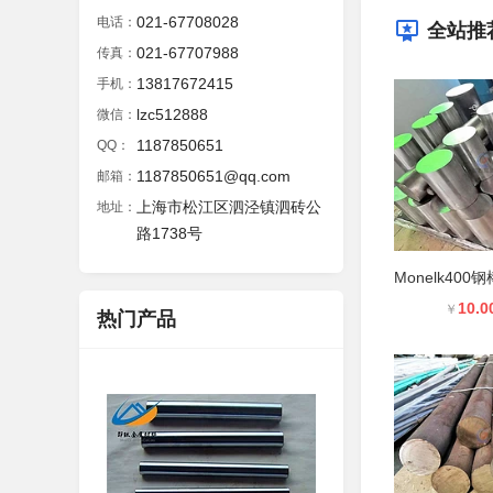
021-67708028
电话：
全站推
021-67707988
传真：
13817672415
手机：
lzc512888
微信：
1187850651
QQ：
1187850651@qq.com
邮箱：
上海市松江区泗泾镇泗砖公
地址：
路1738号
10.0
￥
热门产品