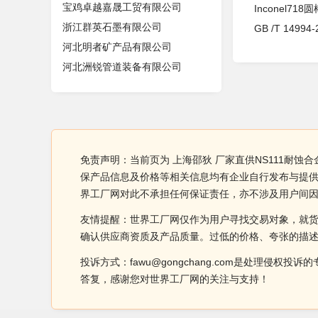
宝鸡卓越嘉晟工贸有限公司
Inconel718
浙江群英石墨有限公司
GB /T 149
河北明者矿产品有限公司
河北洲锐管道装备有限公司
免责声明：当前页为 上海邵狄 厂家直供NS111耐蚀合
保产品信息及价格等相关信息均有企业自行发布与提供，
界工厂网对此不承担任何保证责任，亦不涉及用户间
友情提醒：世界工厂网仅作为用户寻找交易对象，就
确认供应商资质及产品质量。过低的价格、夸张的描
投诉方式：fawu@gongchang.com是处理
答复，感谢您对世界工厂网的关注与支持！