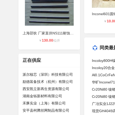
10.0
￥
上海邵狄 厂家直供NS111耐蚀合金 棒
130.00
￥
/公斤
同类最
正在供应
Incoloy80
Incoloy20合
派尔核芯（深圳）科技有限公司
Al0.1CoCr
励德装备技术（杭州）有限公司
华旷Inconel
西安凯立新再生资源有限公司
Cr20Ni80 
湖南金铄新材料有限公司
Cr20Ni80
禾豚实业（上海）有限公司
广冶实业1J2
安平县柯腾丝网制品有限公司
现货GH4049