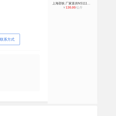
上海邵狄 厂家直供NS111耐蚀合金 棒
￥
130.00
/公斤
联系方式