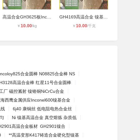
高温合金GH3625板Inconel625无缝管N0
GH4169高温合金 镍基合金718英科耐尔
10.00
10.00
￥
/kg
￥
/千克
Incoloy825合金圆棒 N08825合金棒 NS
H3128高温合金棒 红星11号合金圆棒
工厂 磁控溅射 镍铬铜NiCrCu合金
海西鹰金属供应Inconel600镍基合金
包线
6j40 康铜丝 低电阻电热合金丝
均匀
Ni 镍基高温合金 真空熔炼 杂质低
2901高温合金板材 GH2901镍合
0
**高温变形K417铸造合金硬化型镍基