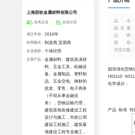
产品介绍
上海邵狄金属材料有限公司
品名
：
实名认证
企业认证
镍含量
：
2016年
成立年份：
品牌
：
制造商,贸易商
规格
：
经营模式：
浏览次数
：
个体经营
企业类型：
金属材料、建筑装潢材
主营产品：
料、五金工具、机械设
固溶强化型铁
备、金属制品、塑料制
H01110 NS11
品、五金交电、钢材的
化学成分：
批发、零售，电子商务
（不得从事金融业
务），货物运输代理，
产品 标准 性
建筑装饰装修建设工程
设计与施工，市政公用
建设工程施工，建筑幕
墙建设工程专业施工，