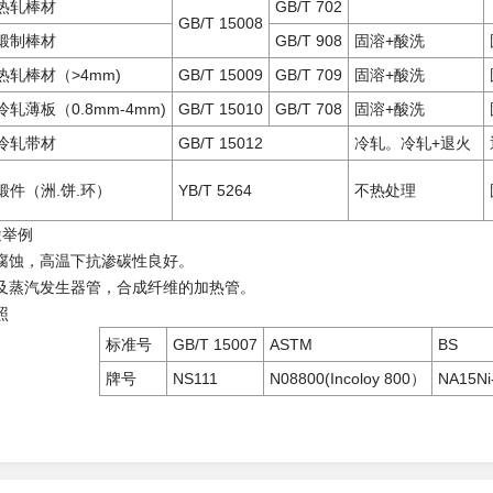
热轧棒材
GB/T 702
GB/T 15008
锻制棒材
GB/T 908
固溶+酸洗
热轧棒材（>4mm)
GB/T 15009
GB/T 709
固溶+酸洗
冷轧薄板（0.8mm-4mm)
GB/T 15010
GB/T 708
固溶+酸洗
冷轧带材
GB/T 15012
冷轧。冷轧+退火
锻件（洲.饼.环）
YB/T 5264
不热处理
途举例
腐蚀，高温下抗渗碳性良好。
及蒸汽发生器管，合成纤维的加热管。
照
标准号
GB/T 15007
ASTM
BS
牌号
NS111
N08800(Incoloy 800）
NA15Ni