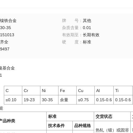
镍铁合金
牌号
：
其他
30-35
杂质含量
：
0.01
151013
有效期至
：
长期有效
齐全
硬度
：
标准
9497
镍基合金
1
C
Cr
Ni
Fe
Cu
Al
Ti
≤0.10
19-23
30-35
余量
≤0.75
0.15-0.6
0.15-0.6
能
标准
交货状态
产品种类
技术条件
品种规格
热轧（锻）或固溶