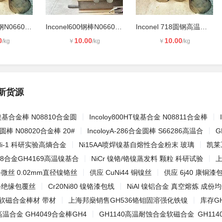
Inconel601圆钢N06601高温合金钢棒2.
Inconel600钢棒N06600因科耐尔合金钢
Inconel 718圆钢高温合金N07718因科
0
10.00
10.00
/kg
￥
/kg
￥
/kg
新货源
0H镍基合金棒 N08810合金圆
Incoloy800HT镍基合金 N08811合金棒
金圆棒 N08020合金棒 20#
IncoloyA-286合金圆棒 S66286高温合
G
FeNi-1 科研实验高熵合金
Ni15AA喷焊镍基自熔性合金粉末 玻璃
凯莱
718合金GH4169高温镍基合
NiCr 镍铬/铬镍蒸发料 颗粒 科研试验
上
镍铬微丝 0.02mm直径镍铬丝
供应 CuNi44 铜镍丝
供应 6j40 康铜漆
 镍铬绝缘包覆丝
Cr20Ni80 镍铬漆包线
NiAl 镍铝合金 真空熔炼 成份
2软磁合金棒材 带材
上海邦燊销售GH536铬钼固溶强化铁镍
库存GH
高温合金 GH4049合金棒GH4
GH1140高温耐蚀合金软磁合金 GH114