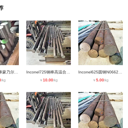
荐
Monelk400钢棒蒙乃尔合金N04400高镍
Inconel725钢棒高温合金圆钢N07725镍
Inconel625圆钢N06625因科耐尔合金62
0
10.00
5.00
/kg
￥
/kg
￥
/kg