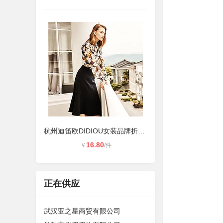
杭州迪笛欧DIDIOU女装品牌折扣走份批
16.80
￥
/件
正在供应
武汉亚之星商贸有限公司