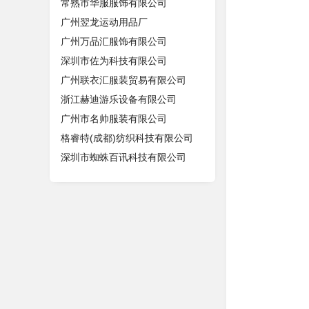
常熟市华服服饰有限公司
广州翌龙运动用品厂
广州万品汇服饰有限公司
深圳市佐为科技有限公司
广州联衣汇服装贸易有限公司
浙江赫迪游乐设备有限公司
广州市名帅服装有限公司
格睿特(成都)纺织科技有限公司
深圳市蜘蛛百讯科技有限公司