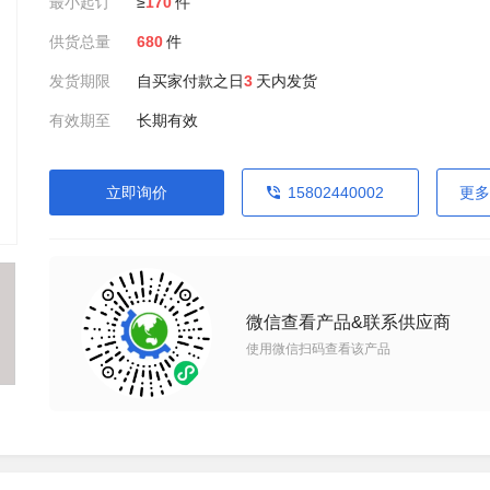
最小起订
≥
170
件
供货总量
680
件
发货期限
自买家付款之日
3
天内发货
有效期至
长期有效
立即询价
15802440002
更多
微信查看产品&联系供应商
使用微信扫码查看该产品