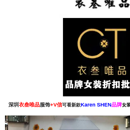
深圳
衣叁唯品
服饰
+V信
Karen SHEN
品牌
可看新款
女