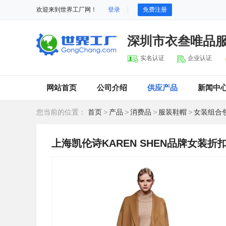
欢迎来到世界工厂网！
登录
免费注册
深圳市衣叁唯品
实名认证
企业认证
网站首页
公司介绍
供应产品
新闻中
您当前的位置：
首页
>
产品
>
消费品
>
服装鞋帽
>
女装组合
上海凯伦诗KAREN SHEN品牌女装折