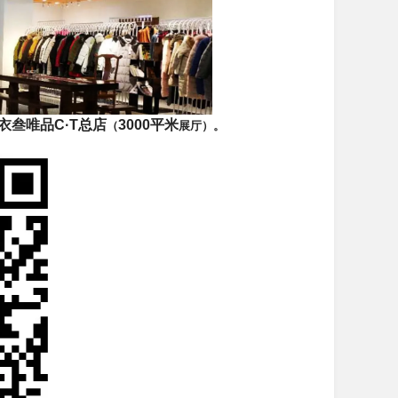
叁唯品C·T总店
3000平米
（
展厅）。