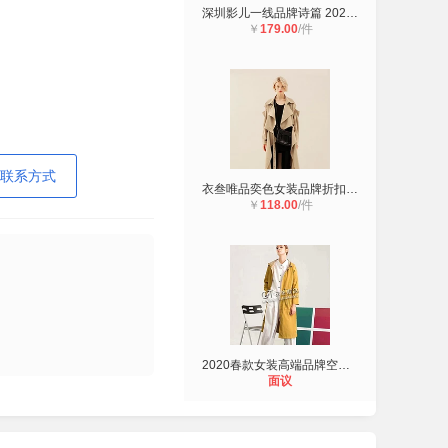
深圳影儿一线品牌诗篇 2020春夏季高
￥
179.00
/件
联系方式
衣叁唯品奕色女装品牌折扣批发 广州
￥
118.00
/件
2020春款女装高端品牌空序 折扣女装
面议