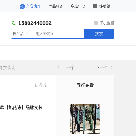
外贸出海
产品服务
客服中心
移动版
15802440002
手机查看
搜索
搜产品
装走份批发
上一个
下一个
举报
- 同行在看 -
尚秋款【凯伦诗】品牌女装