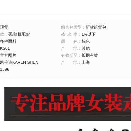
现货
组合包类型
：
新款组货包
款
：
否/随机配货
残次率
：
1%以下
多种面料
颜色
：
棕色
KS01
产地
：
其他
官方图片
有效期至
：
长期有效
凯伦诗KAREN SHEN
产地
：
上海
1596