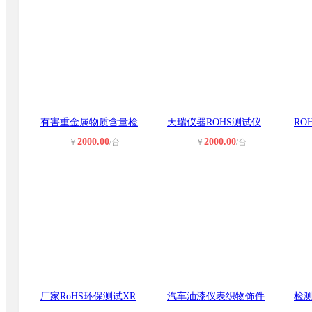
有害重金属物质含量检测光谱仪 无铅
天瑞仪器ROHS测试仪EDX1800B/1800EX
2000.00
2000.00
￥
/台
￥
/台
厂家RoHS环保测试XRF分析有害物质分
汽车油漆仪表织物饰件重金属有害元素