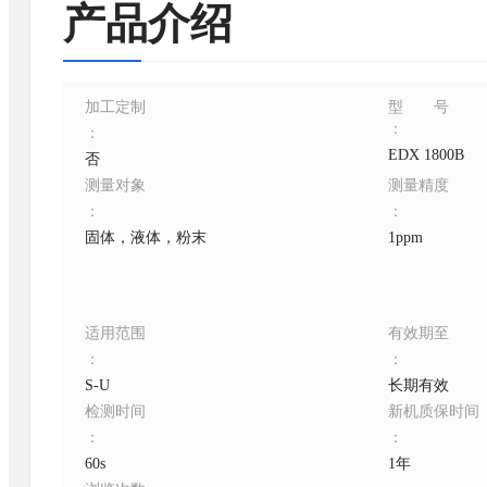
产品介绍
加工定制
型号
：
：
EDX 1800B
否
测量对象
测量精度
：
：
固体，液体，粉末
1ppm
适用范围
有效期至
：
：
S-U
长期有效
检测时间
新机质保时间
：
：
60s
1年