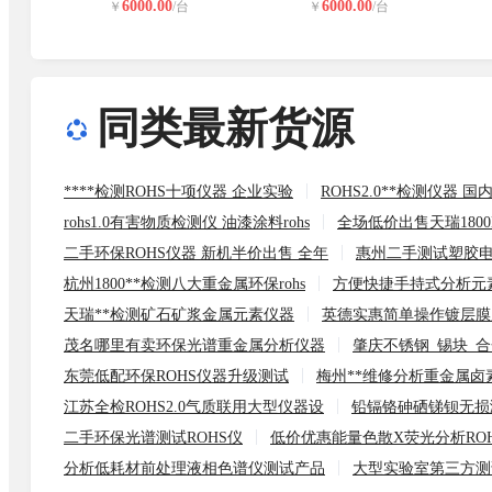
6000.00
6000.00
￥
/台
￥
/台
同类最新货源
****检测ROHS十项仪器 企业实验
ROHS2.0**检测仪器 
rohs1.0有害物质检测仪 油漆涂料rohs
全场低价出售天瑞180
二手环保ROHS仪器 新机半价出售 全年
惠州二手测试塑胶电
杭州1800**检测八大重金属环保rohs
方便快捷手持式分析元
天瑞**检测矿石矿浆金属元素仪器
英德实惠简单操作镀层膜
茂名哪里有卖环保光谱重金属分析仪器
肇庆不锈钢_锡块_合
东莞低配环保ROHS仪器升级测试
梅州**维修分析重金属卤
江苏全检ROHS2.0气质联用大型仪器设
铅镉铬砷硒锑钡无损
二手环保光谱测试ROHS仪
低价优惠能量色散X荧光分析RO
分析低耗材前处理液相色谱仪测试产品
大型实验室第三方测