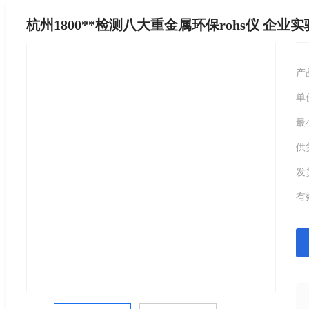
杭州1800**检测八大重金属环保rohs仪 企业
产
单
最
供
发
有