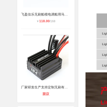
飞盈佳乐无刷船模电调船用马达电子调
118.00
￥
/168
厂家研发生产支持定制无刷有刷车模电
面议