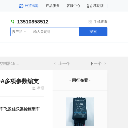
外贸出海
产品服务
客服中心
移动版
13510858512
手机查看
搜索
搜产品
程2-14s
上一个
下一个
0A多项参数编支
- 同行在看 -
举报
车飞盈佳乐遥控模型车