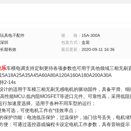
玩具电子配件
规格
：
15A-300A
深圳
包装方式
：
盒装
长期有效
最后更新
：
2020-09-11 16:36
佳乐
车模电调支持定制更待各项参数也可用于其他领域三相无刷
5A18A25A35A45A60A80A120A160A180A200A30A
2-14s
心设计的适用于车模三相无刷无感电机的驱动固件，具备平滑、细
用高性能MCU,低内阻MOSFET等进口元件。可靠性高，采用
种运行加速度选择。适用于各种不同车型的运行；
种进角可选，可使电机工作在*佳效率点；
善的保护功能：电池低压保护，过温保护，油门信号丢失，电机
用方便：可通过遥控器或编程卡设定电机工作参数，具有音响提示