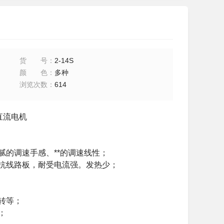
货号
：
2-14S
颜色
：
多种
浏览次数
：
614
直流电机
腻的调速手感、**的调速线性；
低阻抗线路板，耐受电流强。发热少；
堵转等；
；