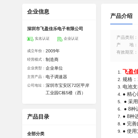
企业信息
产品介绍
深圳市飞盈佳乐电子有限公司
产品类别
：
实名认证
企业认证
产地
：
2009年
成立年份：
有效期至
：
制造商
经营模式：
企业单位
企业类型：
飞盈
电子调速器
主营产品：
规格：1
深圳市宝安区72区甲岸
公司地址：
电池支持
工业园C栋5楼（西）
● 精
● 采
● 8
产品目录
● 8
● 完
● 使
全部分类