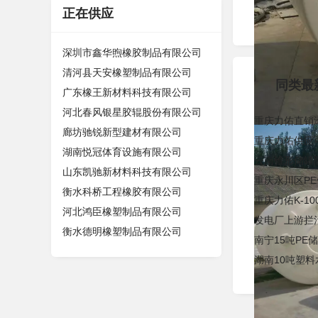
3500.
正在供应
￥
深圳市鑫华煦橡胶制品有限公司
清河县天安橡塑制品有限公司
同类最
广东橡王新材料科技有限公司
河北春风银星胶辊股份有限公司
重庆力佑直销
廊坊驰锐新型建材有限公司
重庆力佑供应
湖南悦冠体育设施有限公司
云南锥形储罐防
山东凯驰新材料科技有限公司
重庆永川区PE
衡水科桥工程橡胶有限公司
重庆力佑K-1
河北鸿臣橡塑制品有限公司
发电厂上游拦污
衡水德明橡塑制品有限公司
南宁15吨PE储
湖南10吨塑料