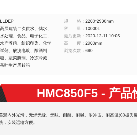
LLDEP
规格
：
2200*2930mm
高层建筑二次供水、储水、
容量
：
10000L
水处理、食品、电子化工、
最后更新
：
2020-12-11 10:05
水产养殖、纺织印染、化学
高度
：
2900mm
试剂、酸洗电镀、酿酒制
浏览次数
：
680
糖、蔬菜腌制、冷冻冷藏、
茶叶生产周转箱
HMC850F5
- 产
美观内外光滑，无焊无缝、无味、耐酸、耐碱、耐冲击、耐高温(60摄氏度
洗，安装运输方便。