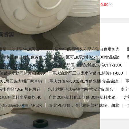
00
3500.00
6000.00
/只
￥
/个
￥
/个
新货源
滚塑一次成型pe加药箱带
方箱pe牛筋塑料长方形方盆白色定制大
可定制颜色白色红色黄色
重庆合川区可加厚定制M-3000l食品级p
腐化工储罐CPT-3000L
江津双福新区PE储罐锥底水箱CPT-1000
储罐污水处理储罐PT-800
重庆渝北区工业废水储罐PE储罐PT-800
000L聚乙烯方桶厂家直销
重庆力佑M-500LPE养殖水桶 食品储罐
重
排直径40cm颜色可选
水电站两半式夹铁丝网拦污浮筒 组合
南宁
罐,5吨塑料水塔价格,40
广西20吨塑料化工储罐,30吨塑料水箱,
吉
水箱 湖南10吨白色PE水
湖北PE储罐，湖北荆州塑料储罐，湖北