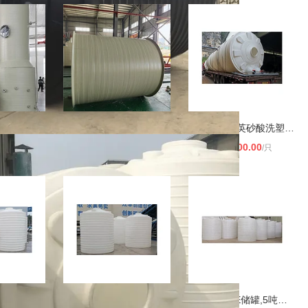
中山厂家供应废气喷淋塔PPH吸收塔 吸
湖北黄冈华昇塑业定制5—40吨PPH石英
广西大锥石英砂酸洗塑料罐,40吨塑料
00
1600.00
16800.00
/台
￥
/个
￥
/只
钦州10吨PE水箱厂家,20吨塑料水箱,30
南宁10吨PE储罐,20吨塑料水箱,30立方
南宁15吨PE储罐,5吨塑料水塔价格,40