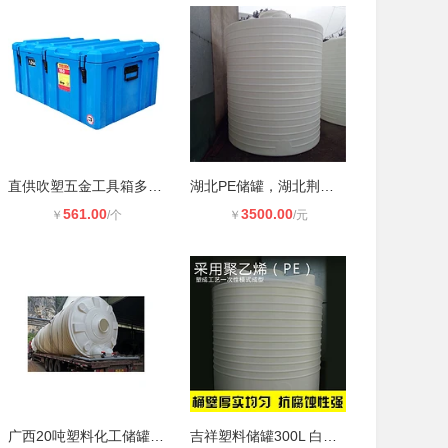
直供吹塑五金工具箱多功能收纳箱耐摔
湖北PE储罐，湖北荆州塑料储罐，武汉
561.00
3500.00
￥
/个
￥
/元
广西20吨塑料化工储罐,30吨塑料水箱,
吉祥塑料储罐300L 白色带盖储水桶耐