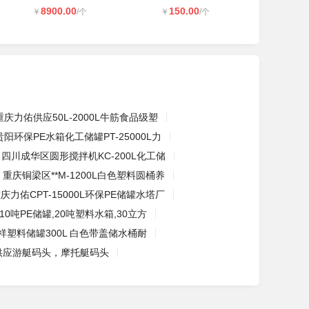
8900.00
150.00
￥
/个
￥
/个
重庆力佑供应50L-2000L牛筋食品级塑
贵阳环保PE水箱化工储罐PT-25000L力
四川成华区圆形搅拌机KC-200L化工储
重庆铜梁区**M-1200L白色塑料圆桶养
庆力佑CPT-15000L环保PE储罐水塔厂
10吨PE储罐,20吨塑料水箱,30立方
祥塑料储罐300L 白色带盖储水桶耐
供应游艇码头，摩托艇码头