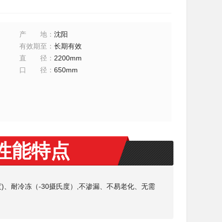
产地
：
沈阳
有效期至
：
长期有效
直径
：
2200mm
口径
：
650mm
品性能特点
)、耐冷冻（-30摄氏度）,不渗漏、不易老化、无需