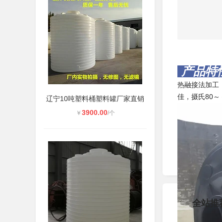
产品特
热融接法加工
佳，摄氏80～
辽宁10吨塑料桶塑料罐厂家直销
3900.00
￥
/个
全站推