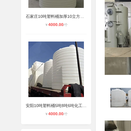
石家庄10吨塑料桶加厚10立方化工塑料
4000.00
￥
/个
3400.
￥
安阳10吨塑料桶5吨8吨6吨化工储罐20
4000.00
￥
/个