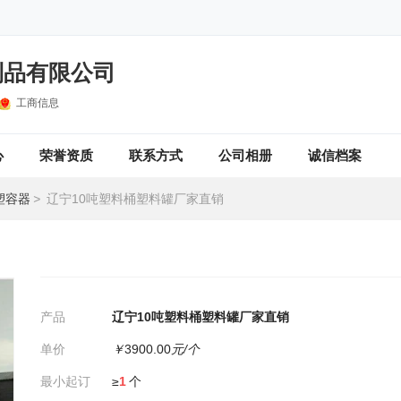
制品有限公司
工商信息
心
荣誉资质
联系方式
公司相册
诚信档案
塑容器
>
辽宁10吨塑料桶塑料罐厂家直销
产品
辽宁10吨塑料桶塑料罐厂家直销
单价
￥
3900.00
元/个
最小起订
≥
1
个