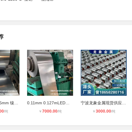
荐
生产供应 0.035mm 镍氢电池专用钢带
0.11mm 0.127mLED贴片支架超薄钢带
宁波龙象金属现货供应冷轧卷0.9*1250
00
7000.00
3000.00
/吨
￥
/吨
￥
/吨