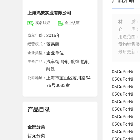
产品介绍
上海鸿繁实业有限公司
材质
：
实名认证
企业认证
仓库
：
2015年
成立年份：
用途范围
：
贸易商
货物销售类
经营模式：
最后更新
：
企业单位
企业类型：
汽车钢,冷轧,镀锌,热轧
主营产品：
酸洗
05CuPcrNi
上海市宝山区蕴川路54
公司地址：
05CuPcrNi
75号3083室
05CuPcrNi
05CuPcrNi
05CuPcrNi
产品目录
05CuPcrNi
05CuPcrNi
05CuPcrNi
全部分类
05CuPcrNi
暂无分类
05CuPcrNi