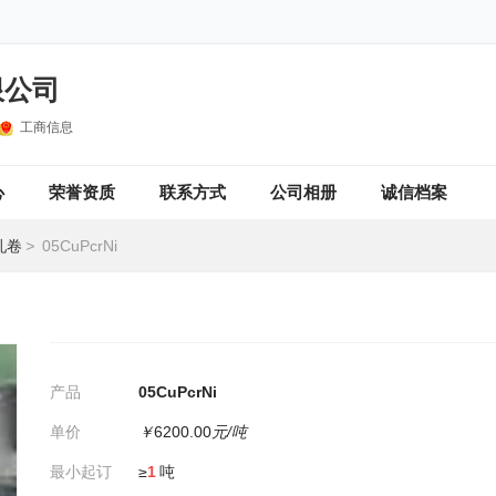
限公司
工商信息
心
荣誉资质
联系方式
公司相册
诚信档案
轧卷
>
05CuPcrNi
产品
05CuPcrNi
单价
￥
6200.00
元/吨
最小起订
≥
1
吨