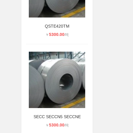
QSTE420TM
5300.00
￥
/吨
SECC SECCN5 SECCNE
5300.00
￥
/吨