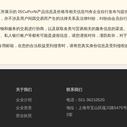
页所展示的 05CuPcrNi产品信息及价格等相关信息均有企业自行发布与提供
任，亦不涉及用户间因交易而产生的法律关系及法律纠纷，纠纷由会员自
货物和服务的交易进行协商，以及获取各类与贸易相关的服务信息的渠道
述、私人银行账户等都有可能是虚假信息，请您谨慎对待，谨防欺诈，对
侵权投诉的专用邮箱，在您的合法权益受到侵害时，请将您真实身份信息及受到
关于我们
联系我们
企业介绍
电话：021-36210520
企业资质
地址：上海市宝山区蕴川路5475号
3室
营业执照