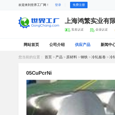
欢迎来到世界工厂网！
登录
免费注册
上海鸿繁实业有
实名认证
企业认证
网站首页
公司介绍
供应产品
新闻中
您当前的位置：
首页
>
产品
>
原材料
>
钢铁
>
冷轧板卷
>
冷
05CuPcrNi