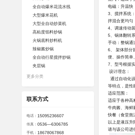
电磁：升温快
全自动爆米花流水线
3、搅拌系统
大型爆米花机
拌混合更均匀
大型全自动炒菜机
4、调速传动
高粘度馅料炒锅
5、锅体翻转
火锅底料炒料机
手动：整锅通
辣椒酱炒锅
6、 架体部
便、操作简单
全自动行星搅拌炒锅
7、型号根据实际
夹层锅
设计理念：
更多分类
通过自动化设
等特点，是性
适应范围：
联系方式
适应于各种高
牛肉酱、海鲜
快餐（食堂熬
15095236607
电话：
以上是液压升
0536—6306785
传真：
请与该公司进
18678067868
手机：