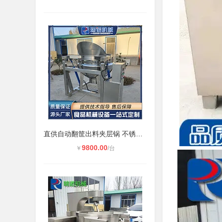
直供自动翻筐出料夹层锅 不锈钢大型
9800.00
￥
/台