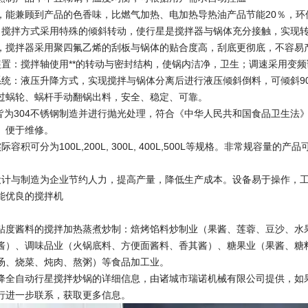
，能兼顾到产品的色香味，比燃气加热、电加热导热油产品节能20％，环
：搅拌方式采用特殊的倾斜转动，使行星是搅拌器与锅体充分接触，实现
，搅拌器采用聚四氟乙烯的刮板与锅体的贴合度高，刮底更彻底，不容易
装置：搅拌轴使用**的转动与密封结构，使锅内洁净，卫生；调速采用变
系统：液压升降方式，实现搅拌与锅体分离后进行液压倾斜倒料，可倾斜9
过蜗轮、蜗杆手动翻锅出料，安全、稳定、可靠。
分皆为304不锈钢制造并进行抛光处理，符合《中华人民共和国食品卫生
、便于维修。
容积可分为100L,200L, 300L, 400L,500L等规格。非常规容量的
计与制造为企业节约人力，提高产量，降低生产成本。设备易于操作，工
能优良的搅拌机
粘度酱料的搅拌加热蒸煮炒制：焙烤馅料炒制业（果酱、莲蓉、豆沙、水
酱）、调味品业（火锅底料、方便面酱料、香其酱）、糖果业（果酱、糖
汤、烧菜、炖肉、熬粥）等食品加工业。
降全自动行星搅拌炒锅的详细信息，由诸城市瑞诺机械有限公司提供，如
行进一步联系，获取更多信息。