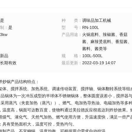
是
种类
：
调味品加工机械
制
：
是
型号
：
RN-100L
3kw
产品用途
：
火锅底料、辣椒酱、香菇
酱、麻辣烫底料、番茄酱、
酱料、酱类等
新品
规格
：
100L-500L
长期有效
最后更新
：
2022-03-19 14:07
拌炒锅产品结构特点：
架体、搅拌系统、加热系统、调速传动装置、搅拌轴、锅体翻转系统等组
产品锅体为一次冲压成型的半球体不锈钢锅体，整体圆度误差小，搅拌器
：采用蒸汽（夹套加热（蒸汽））、燃气、电加热导热油、电磁加热等多
，温度高，锅面可达数百度，使物料通过美拉德反应彻底达到炸炒效果。
用煤气、液化气、天然气加热。燃气使用方便，升温速度快，满足一些产
：具有受热面积大，温度可控，受热均匀。
熬制产品，不宜糊锅，温度均衡，可根据用户需求自动控温