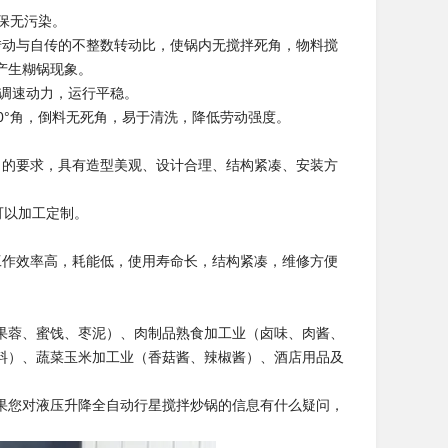
保无污染。
转动与自传的不整数转动比，使锅内无搅拌死角，物料搅
产生糊锅现象。
频调速动力，运行平稳。
0°角，倒料无死角，易于清洗，降低劳动强度。
法》的要求，具有造型美观、设计合理、结构紧凑、安装方
产品可以加工定制。
作效率高，耗能低，使用寿命长，结构紧凑，维修方便
果蓉、蜜饯、枣泥）、肉制品熟食加工业（卤味、肉酱、
料）、蔬菜玉米加工业（香菇酱、辣椒酱）、酒店用品及
果您对液压升降全自动行星搅拌炒锅的信息有什么疑问，