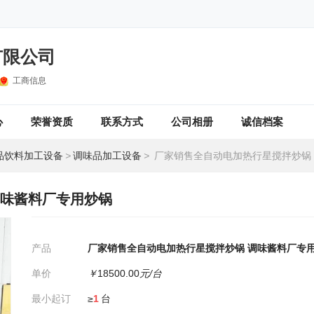
有限公司
工商信息
心
荣誉资质
联系方式
公司相册
诚信档案
品饮料加工设备
>
调味品加工设备
>
厂家销售全自动电加热行星搅拌炒锅 调味酱
调味酱料厂专用炒锅
产品
厂家销售全自动电加热行星搅拌炒锅 调味酱料厂专
单价
￥
18500.00
元/台
最小起订
≥
1
台