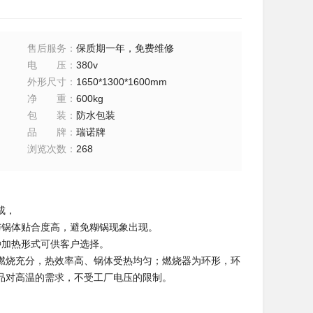
售后服务
：
保质期一年，免费维修
电压
：
380v
外形尺寸
：
1650*1300*1600mm
净重
：
600kg
包装
：
防水包装
品牌
：
瑞诺牌
浏览次数
：
268
成，
与锅体贴合度高，避免糊锅现象出现。
种加热形式可供客户选择。
燃烧充分，热效率高、锅体受热均匀；燃烧器为环形，环
品对高温的需求，不受工厂电压的限制。