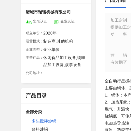
产品介绍
诸城市瑞诺机械有限公司
加工定制
：
实名认证
企业认证
提供加工定
2020年
成立年份：
功率
：
制造商,其他机构
经营模式：
企业单位
企业类型：
营销
：
休闲食品加工设备,调味
主营产品：
有效期至
：
品加工设备,炊事设备
公司地址：
全自动行星搅
主要由锅体、
产品目录
1、锅体：本
2、加热系统
燃气：升温快
全部分类
绕锅底，可使
多头搅拌炒锅
电加热导热油
酱料炒锅
蒸汽：适应于