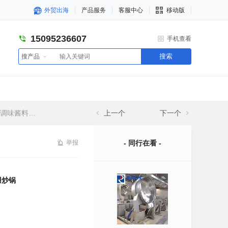
外贸出海
产品服务
客服中心
移动版
15095236607
手机查看
搜索
搜产品
料厂专用炒锅
上一个
下一个
举报
- 同行在看 -
用炒锅