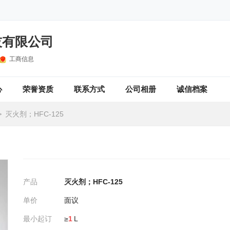
技有限公司
工商信息
心
荣誉资质
联系方式
公司相册
诚信档案
>
灭火剂；HFC-125
产品
灭火剂；HFC-125
单价
面议
最小起订
≥
1
L