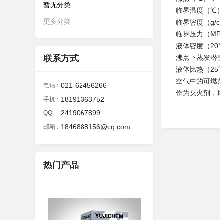
暂无分类
临界温度（℃
更多分类
临界密度（g/
临界压力（MP
液体密度（20℃
联系方式
沸点下蒸发潜能
液体比热（25℃
空气中的可燃范
021-62456266
电话：
作为灭火剂，
18191363752
手机：
2419067899
QQ：
1846888156@qq.com
邮箱：
热门产品