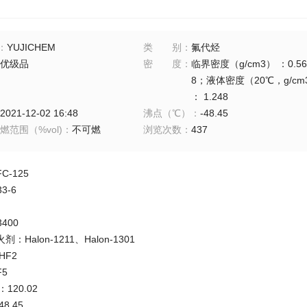
：
YUJICHEM
类别
：
氟代烃
优级品
密度
：
临界密度（g/cm3） ：0.56
8；液体密度（20℃，g/cm3
： 1.248
2021-12-02 16:48
沸点（℃）
：
-48.45
范围（%vol)
：
不可燃
浏览次数
：
437
C-125
33-6
3400
火剂：
Halon-1211、Halon-1301
HF2
F5
)：
120.02
48.45