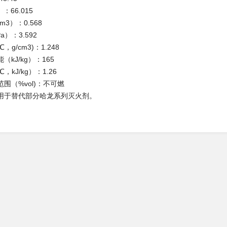
）：
66.015
cm3）：
0.568
a）：
3.592
，g/cm3)：
1.248
（kJ/kg）：
165
，kJ/kg）：
1.26
围（%vol)：不可燃
用于替代部分哈龙系列灭火剂。