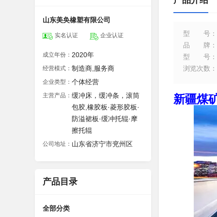
产品介绍
山东美奂橡塑有限公司
型号
：
实名认证
企业认证
品牌
：
2020年
成立年份：
型号
：
制造商,服务商
浏览次数
：
经营模式：
个体经营
企业类型：
缓冲床，缓冲条，滚筒
主营产品：
新疆煤
包胶,橡胶板·菱形胶板·
防溢裙板·缓冲托辊·摩
擦托辊
山东省济宁市兖州区
公司地址：
产品目录
全部分类