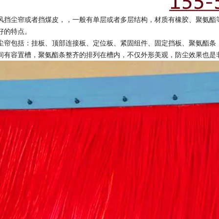
风挡尘帘或者挡煤皮，，一般有单层或者多层结构，材质有橡胶、聚氨酯
好的特点。
尘帘包括：挂板、顶部连接板、定位板、紧固组件、固定挡板、聚氨酯条
间有容置槽，聚氨酯条整齐的排列在槽内，不仅外形美观，防尘效果也是