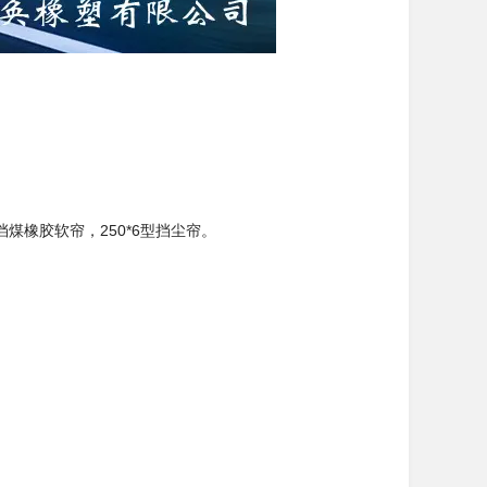
橡胶软帘，250*6型挡尘帘。