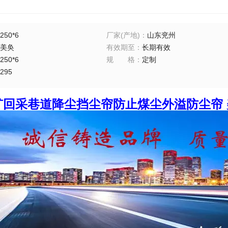
250*6
厂家(产地)
：
山东兖州
美奂
有效期至
：
长期有效
250*6
规格
：
定制
295
矿回采巷道降尘挡尘帘防止煤尘外溢防尘帘