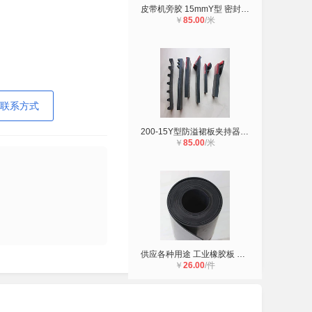
皮带机旁胶 15mmY型 密封导料槽夹持
￥
85.00
/米
联系方式
200-15Y型防溢裙板夹持器厂家 胶带机
￥
85.00
/米
供应各种用途 工业橡胶板 生胶板 衬
￥
26.00
/件