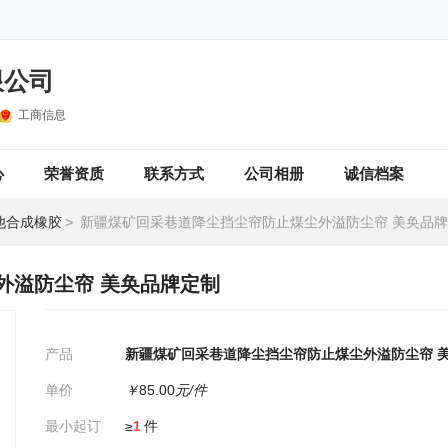
限公司
工商信息
心
荣誉资质
联系方式
公司相册
诚信档案
他合成橡胶
>
新疆煤矿回采巷道降尘挡尘帘防止煤尘外溢防尘帘 美奂品
外溢防尘帘 美奂品牌定制
产品
新疆煤矿回采巷道降尘挡尘帘防止煤尘外溢防尘帘 
单价
￥
85.00
元/件
最小起订
≥
1
件