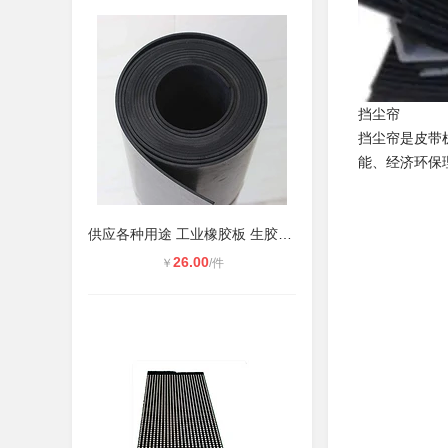
挡尘帘
挡尘帘是皮带
能、经济环保
供应各种用途 工业橡胶板 生胶板 衬
26.00
￥
/件