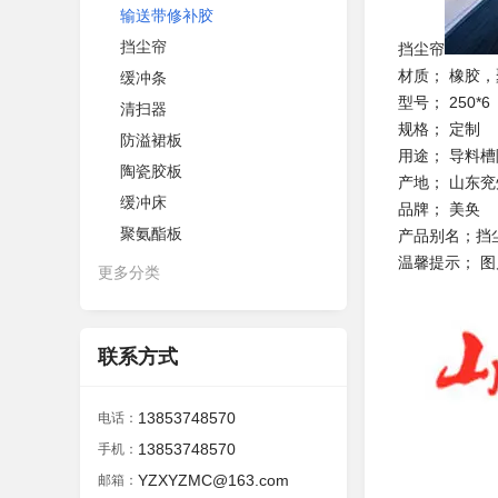
输送带修补胶
挡尘帘
挡尘帘
材质； 橡胶
缓冲条
型号； 250*6
清扫器
规格； 定制
防溢裙板
用途； 导料槽
陶瓷胶板
产地； 山东兖
缓冲床
品牌； 美奂
聚氨酯板
产品别名；挡
温馨提示； 
更多分类
联系方式
13853748570
电话：
13853748570
手机：
YZXYZMC@163.com
邮箱：