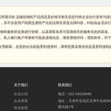
页所展示的 边缘刻蚀机产品信息及价格等相关信息均有企业自行发布与提
任，亦不涉及用户间因交易而产生的法律关系及法律纠纷，纠纷由会员自
货物和服务的交易进行协商，以及获取各类与贸易相关的服务信息的渠道
述、私人银行账户等都有可能是虚假信息，请您谨慎对待，谨防欺诈，对
侵权投诉的专用邮箱，在您的合法权益受到侵害时，请将您真实身份信息及受到
关于我们
联系我们
企业介绍
电话：022-59228686
企业资质
地址：天津市宝坻区京津中关村科
曙光路1号
营业执照