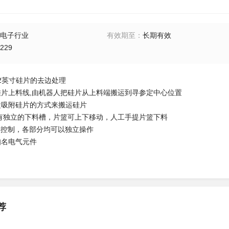
电子行业
有效期至
：
长期有效
229
12英寸硅片的去边处理
硅片上料线,由机器人把硅片从上料端搬运到寻参定中心位置
盘吸附硅片的方式来搬运硅片
有独立的下料槽，片篮可上下移动，人工手提片篮下料
LC控制，各部分均可以独立操作
知名电气元件
荐