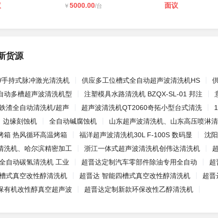
议
5000.00
面议
￥
/台
新货源
0W手持式脉冲激光清洗机
供应多工位槽式全自动超声波清洗机HS
供
自动多槽超声波清洗机型
注塑模具水路清洗机 BZQX-SL-01 邦注
/铁渣全自动清洗机/超声
超声波清洗机QT2060奇拓小型台式清洗
边缘刻蚀机
全自动碱腐蚀机
山东超声波清洗机、山东高压喷淋清
烤箱 热风循环高温烤箱
福洋超声波清洗机30L F-100S 数码显
沈阳
清洗机、哈尔滨精密加工
浙江一体式超声波清洗机创伟达清洗机
位全自动碳氢清洗机 工业
超晋达定制汽车零部件除油专用全自动
超
五槽式真空改性醇清洗机
超晋达 智能四槽式真空改性醇清洗机
超晋
保有机改性醇真空超声波
超晋达定制新款环保改性乙醇清洗机