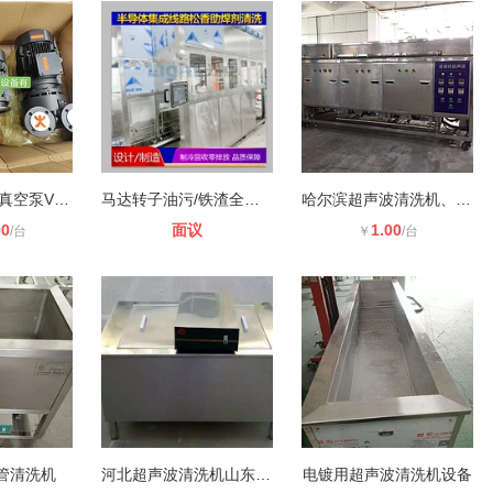
供德国SPECK真空泵V255液环式司倍克
马达转子油污/铁渣全自动清洗机/超声
哈尔滨超声波清洗机、哈尔滨精密加工
00
面议
1.00
/台
￥
/台
管清洗机
河北超声波清洗机山东济宁奥超生产
电镀用超声波清洗机设备