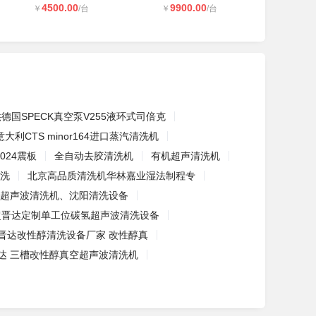
4500.00
9900.00
￥
/台
￥
/台
德国SPECK真空泵V255液环式司倍克
意大利CTS minor164进口蒸汽清洗机
1024震板
全自动去胶清洗机
有机超声清洗机
洗
北京高品质清洗机华林嘉业湿法制程专
超声波清洗机、沈阳清洗设备
超晋达定制单工位碳氢超声波清洗设备
晋达改性醇清洗设备厂家 改性醇真
达 三槽改性醇真空超声波清洗机