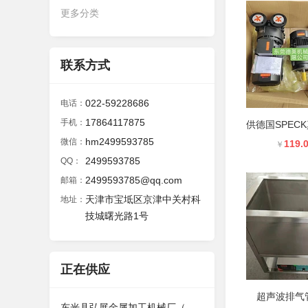
更多分类
联系方式
022-59228686
电话：
17864117875
手机：
hm2499593785
微信：
119.
￥
2499593785
QQ：
2499593785@qq.com
邮箱：
天津市宝坻区京津中关村科
地址：
技城曙光路1号
正在供应
超声波排气
东光县弘展金属加工机械厂（个体工商