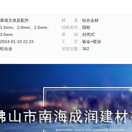
幕墙主体及配件
材质
：
铝合金材
1.5mm、2.0mm、2.5mm、
结构形式
：
阴框
3.0mm
类别
：
封闭式
2024-01-10 22:23
工艺
：
钣金+喷涂
铝合金
浏览次数
：
362