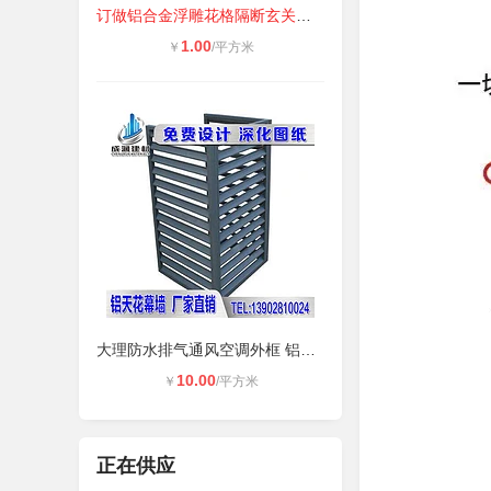
订做铝合金浮雕花格隔断玄关客厅背景
1.00
￥
/平方米
大理防水排气通风空调外框 铝合金空
10.00
￥
/平方米
正在供应