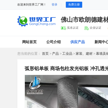
欢迎来到世界工厂网！
登录
免费注册
佛山市欧朗德建
实名认证
企业认证
网站首页
公司介绍
供应产品
新闻中
您当前的位置：
首页
>
产品
>
工业品
>
家装、建材
>
幕墙及
弧形铝单板 商场包柱发光铝板 冲孔透