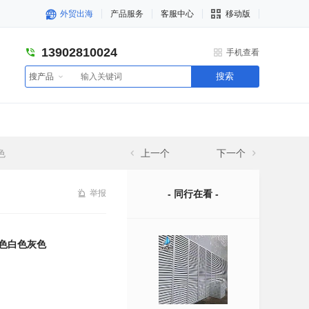
外贸出海
产品服务
客服中心
移动版
13902810024
手机查看
搜索
搜产品
色
上一个
下一个
举报
- 同行在看 -
银色白色灰色