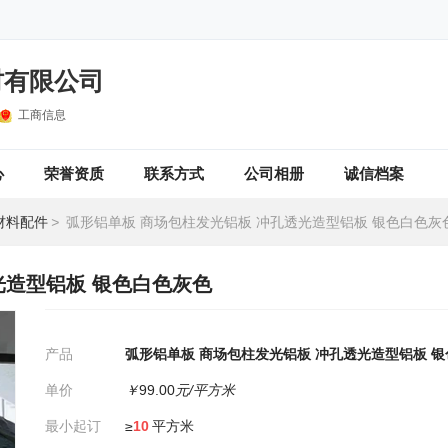
材有限公司
工商信息
心
荣誉资质
联系方式
公司相册
诚信档案
材料配件
>
弧形铝单板 商场包柱发光铝板 冲孔透光造型铝板 银色白色灰
光造型铝板 银色白色灰色
产品
弧形铝单板 商场包柱发光铝板 冲孔透光造型铝板 
单价
￥
99.00
元/平方米
最小起订
≥
10
平方米