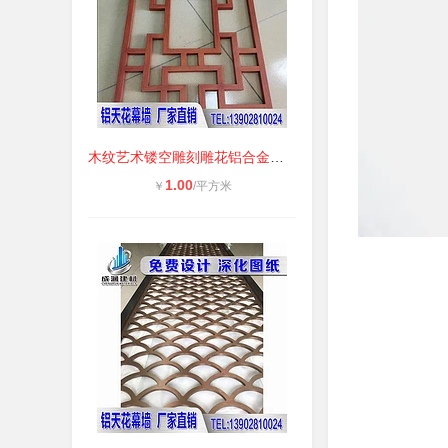
木纹艺术镂空雕刻雕花铝合金窗花格防
1.00
￥
/平方米