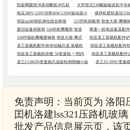
防盗网圆管冲床切断机冲孔机
大型管式530螺旋输送机中吊
电压380V/220V功率60W/120W振动器小
搅拌机胶轮直径150
供应qtz80塔机伸拉组合附墙
225挖机拆船剪,智造大观,鹰嘴
废旧设备拆除剪,326挖机鹰嘴剪,智造
華寰一机电设备及配件
330挖掘机鹰嘴废钢剪,智造大观,鹰式
供应龙工装载机配件铲
龙工装载机配件前传动轴总成 装载机
供应龙工装载机配件
供应龙工装载机轮毂 50变速箱 一档内
供应龙工装载机配件
龙工LG863N变速箱总成齿轮倒档轴小齿
龙工ZL50NC变
免责声明：当前页为 洛阳
囯机洛建lss321压路机玻璃
批发产品信息展示页，该页