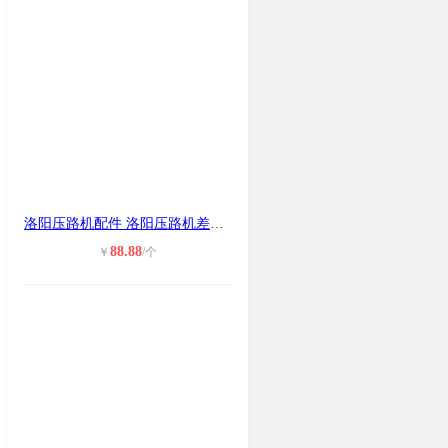
洛阳压路机配件 洛阳压路机差速器总
88.88
￥
/个