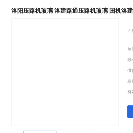
洛阳压路机玻璃 洛建路通压路机玻璃 囯机洛建ls
产
单
最
供
发
有