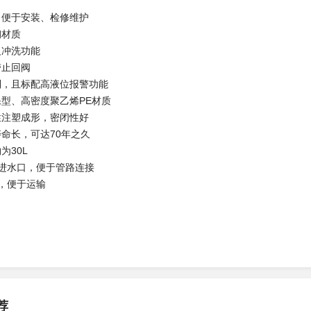
特点
，便于安装、检修维护
钢材质
反冲洗功能
带止回阀
制，且标配高液位报警功能
保型、高密度聚乙烯PE材质
性注塑成形，密闭性好
寿命长，可达70年之久
为30L
个进水口，便于管路连接
观，便于运输
荐