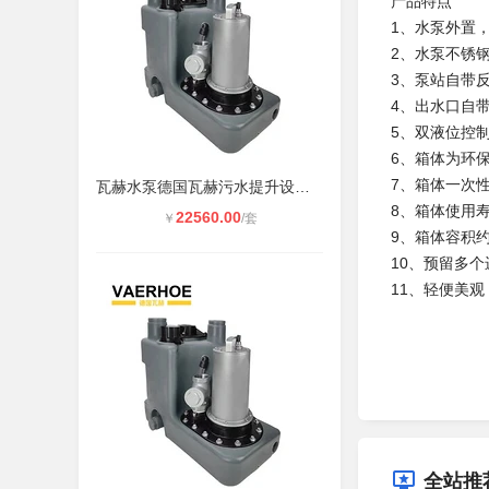
产品
1、水泵外置
2、水泵不锈
3、泵站自带
4、出水口自
5、双液位控
6、箱体为环
7、箱体一次
瓦赫水泵德国瓦赫污水提升设备HERTE.
8、箱体使用
22560.00
￥
/套
9、箱体容积约
10、预留多
11、轻便美
全站推