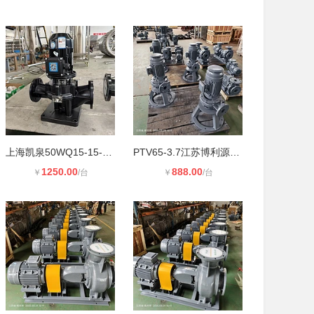
上海凯泉50WQ15-15-1.5潜水排污泵 无
PTV65-3.7江苏博利源立式直连式污水
1250.00
888.00
￥
/台
￥
/台