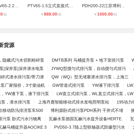
立式排污泵PTV65-2.2直连式排污泵 江
PTV65-1.5立式直接式排污泵 江苏博利
PDH200-22江苏博利源机械有限公司官
00
888.00
1000.00
/台
￥
/台
￥
/台
新货源
，隐藏式污水切割粉碎泵
DMTB系列 马桶提升泵 + 地下室排污泵
泵|深井泵|深井潜水电泵
JYWQ型搅匀式排污泵，自动搅匀式排污
切碎式潜水排污泵/带刀潜
QW（WQ）型无堵塞潜水排污泵，上海三
水泵厂家报价，3寸柴油机
GW管道式排污泵
YW液下排污泵
L
泵，YW液下泵，液下排污泵
LW直立式排污泵，WL直立式排污泵，LW
污泵，潜水排污泵
上海丹鹿智能移动式排水发电照明泵站
195动力
款移动防汛排涝泵车500
博利源卧式排污泵PDH系列 干井式不堵
排污泵 卧式污水污物离
瓦赫水泵德国瓦赫污水提升设备HERTE.
瓦
赫马桶提升器AOCIKE 3
PVD50-3.7陆上型联轴器式防爆型污水