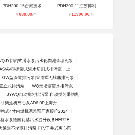
PDH200-15台湾技术博利源金属泵 CHD5
PDH200-11江苏博利源不堵塞排污泵 联
888.00
11900.00
￥
/个
￥
/台
WQJY切割式潜水泵污水化粪池鱼塘泥浆
AS/AV型撕裂式潜水切割式排污泵，上
GW型管道排污泵|管道式无堵塞排污泵
W直立式排污泵
WQ无堵塞潜水排污泵
JYWQ自动搅匀排污泵,自动搅匀带切割
6寸柴油机离心泵AD6.0P上海丹
便携式4寸内燃机泥浆泵厂家报价2024
赫水泵德国瓦赫污水提升设备HERTE.
大通道不堵塞排污泵 PTV干井式离心泵