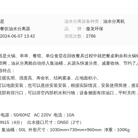
是
油水分离设备种类
：
油水分离机
餐饮油水分离器
品牌
：
傲龙环保
2024-06-07 13:42
浏览次数
：
2786
器是火锅、串串、餐馆、单位食堂在回收餐具过程中就把餐桌剩余和火锅
管网，油从分离舱自动排入集油桶，从源头快速分类、减量收纳、节约了人
器特点：
器美观实用、强度高、寿命长、结构紧凑、占地面积小。
器可以地面安装，也可以悬挂安装安装，根据实际情况，安装使用简便，接
器底部有排污口，可以排空内部积水和污物；设备侧面有排油口，平时关闭
。
电源：50/60HZ AC 220V 电流：10A
N15（4分） 出水接口尺寸：DN50（2寸）
 集油桶：50L 外形尺寸：1030mm×730mm×960mm 净重：100Kg