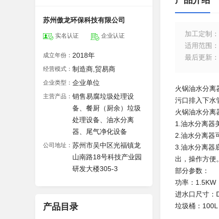
产品介绍
苏州傲龙环保科技有限公司
加工定制
：
实名认证
企业认证
适用范围
：
2018年
成立年份：
最后更新
：
制造商,贸易商
经营模式：
企业单位
企业类型：
火锅油水分离
销售易腐垃圾处理设
主营产品：
污口排入下水
备、餐厨（厨余）垃圾
火锅油水分离
处理设备、油水分离
1.油水分离
器、尾气净化设备
2.油水分离
苏州市吴中区光福镇龙
公司地址：
3.油水分离
山南路18号科技产业园
出，操作方便
研发大楼305-3
部分参数：
功率：1.5KW 
进水口尺寸：D
产品目录
垃圾桶：100L