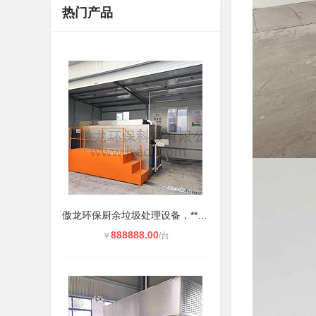
热门产品
傲龙环保厨余垃圾处理设备，**环保
888888.00
￥
/台