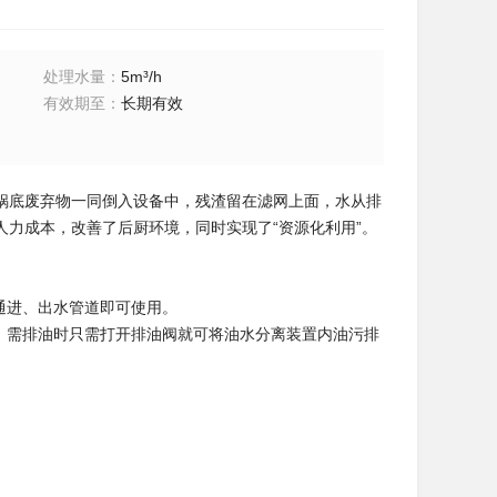
处理水量
：
5m³/h
有效期至
：
长期有效
锅底废弃物一同倒入设备中，残渣留在滤网上面，水从排
力成本，改善了后厨环境，同时实现了“资源化利用”。
通进、出水管道即可使用。
，需排油时只需打开排油阀就可将油水分离装置内油污排