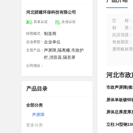
产品介绍
河北骄建环保科技有限公司
芯材
：
实名认证
企业认证
材质
：
制造商
经营模式：
抗压强度
：
企业单位
有效期至
：
企业类型：
透明板材质
声屏障,隔离栅,市政护
主营产品：
栏,消音器,隔音屏
公司地址：
河北市政
市政声屏障|衡
产品目录
屏体单板镀锌板厚
全部分类
屏体总厚度厚度
声屏障
立柱:H型钢10
更多分类