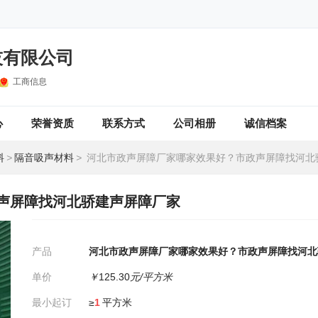
技有限公司
工商信息
心
荣誉资质
联系方式
公司相册
诚信档案
料
>
隔音吸声材料
>
河北市政声屏障厂家哪家效果好？市政声屏障找河北骄建
声屏障找河北骄建声屏障厂家
产品
河北市政声屏障厂家哪家效果好？市政声屏障找河北
单价
￥
125.30
元/平方米
最小起订
≥
1
平方米