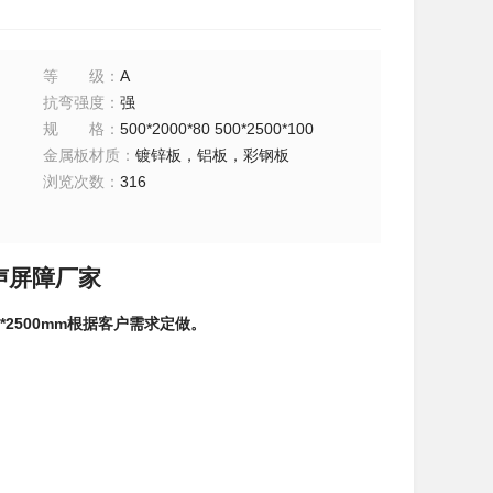
等级
：
A
抗弯强度
：
强
规格
：
500*2000*80 500*2500*100
金属板材质
：
镀锌板，铝板，彩钢板
浏览次数
：
316
声屏障厂家
m*2500mm根据客户需求定做。