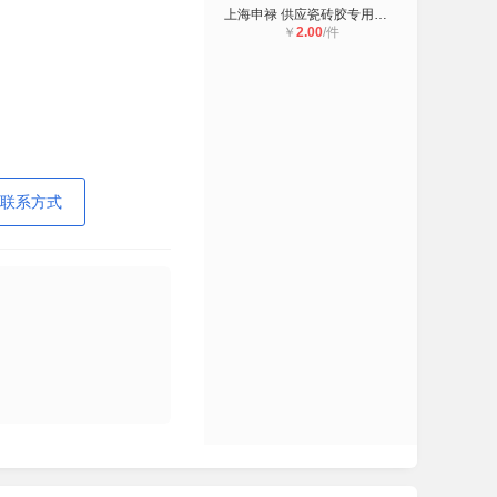
上海申禄 供应瓷砖胶专用阀口袋 自动
￥
2.00
/件
联系方式