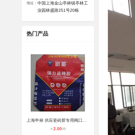
中国上海金山亭林镇亭林工
地址：
业园林盛路251号20栋
热门产品
上海申禄 供应瓷砖胶专用阀口袋 自动
2.00
￥
/件