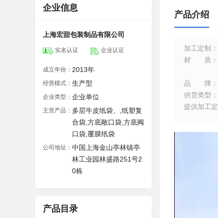
企业信息
产品介绍
上海宏甜包装制品有限公司
加工定制
：
实名认证
企业认证
材质
：
2013年
成立年份：
生产型
品牌
：
经营模式：
供货类型
：
企业单位
企业类型：
提供加工定
多层牛皮纸袋、,纸塑复
主营产品：
合袋,方底敞口袋,方底阀
口袋,覆膜纸袋
中国上海金山亭林镇亭
公司地址：
林工业园林盛路251号2
0栋
产品目录