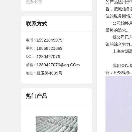
更多分类
的产品适用于
旨，把诚信务
佳的服务回馈
公司始终秉持
联系方式
最终的追求
我公司已与国
15921849979
电话：
饰的综合实力
18668321369
手机：
上海古洲装饰
1280427076
QQ：
1280427076@qq.COm
邮箱：
我们会以专一
营：EPS线条
茸卫路4039号
地址：
热门产品