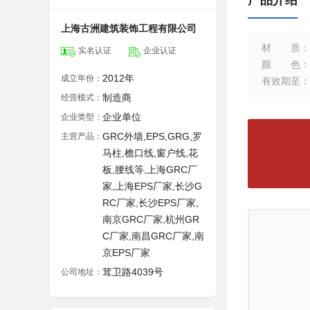
产品介绍
上海古洲建筑装饰工程有限公司
材质
：
实名认证
企业认证
颜色
：
2012年
成立年份：
有效期至
：
制造商
经营模式：
企业单位
企业类型：
GRC外墙,EPS,GRG,罗
主营产品：
马柱,檐口线,窗户线,花
板,腰线等,上海GRC厂
家,上海EPS厂家,长沙G
RC厂家,长沙EPS厂家,
南京GRC厂家,杭州GR
C厂家,南昌GRC厂家,南
京EPS厂家
茸卫路4039号
公司地址：