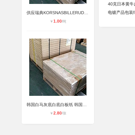
40克日本黄牛
电镀产品包装
供应瑞典KORSNASBILLERUD食品级白牛
1.00
￥
/吨
韩国白马灰底白底白板纸 韩国白马牌
2.80
￥
/张