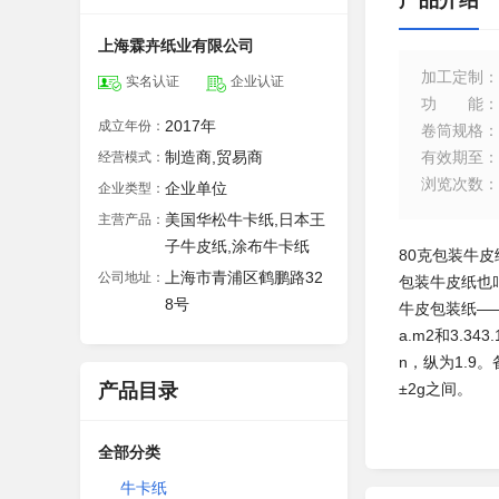
产品介绍
上海霖卉纸业有限公司
加工定制
：
实名认证
企业认证
功能
：
2017年
成立年份：
卷筒规格
：
制造商,贸易商
有效期至
：
经营模式：
浏览次数
：
企业单位
企业类型：
美国华松牛卡纸,日本王
主营产品：
子牛皮纸,涂布牛卡纸
80克包装牛皮
上海市青浦区鹤鹏路32
公司地址：
包装牛皮纸也
8号
牛皮包装纸——
a.m2和3.34
n，纵为1.9
产品目录
±2g之间。
全部分类
牛卡纸