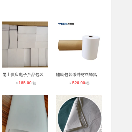
昆山供应电子产品包装隔衬纸，电子元
辅助包装缓冲材料蜂窝牛皮纸
185.00
520.00
￥
/包
￥
/卷