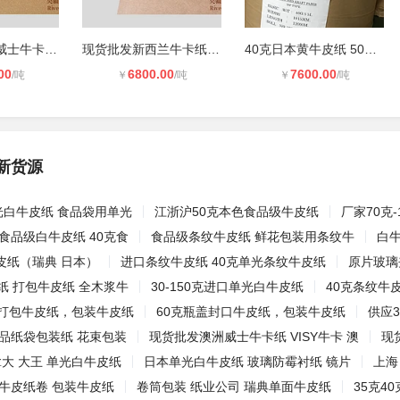
现货批发澳洲威士牛卡纸 VISY牛卡 澳
现货批发新西兰牛卡纸 EK牛卡 澳洲牛
40克日本黄牛皮纸 50克日本黄牛皮纸
00
6800.00
7600.00
/吨
￥
/吨
￥
/吨
新货源
光白牛皮纸 食品袋用单光
江浙沪50克本色食品级牛皮纸
厂家70克-
食品级白牛皮纸 40克食
食品级条纹牛皮纸 鲜花包装用条纹牛
白牛
皮纸（瑞典 日本）
进口条纹牛皮纸 40克单光条纹牛皮纸
原片玻璃
纸 打包牛皮纸 全木浆牛
30-150克进口单光白牛皮纸
40克条纹牛
，打包牛皮纸，包装牛皮纸
60克瓶盖封口牛皮纸，包装牛皮纸
供应3
食品纸袋包装纸 花束包装
现货批发澳洲威士牛卡纸 VISY牛卡 澳
现
拿大 大王 单光白牛皮纸
日本单光白牛皮纸 玻璃防霉衬纸 镜片
上海
牛皮纸卷 包装牛皮纸
卷筒包装 纸业公司 瑞典单面牛皮纸
35克4