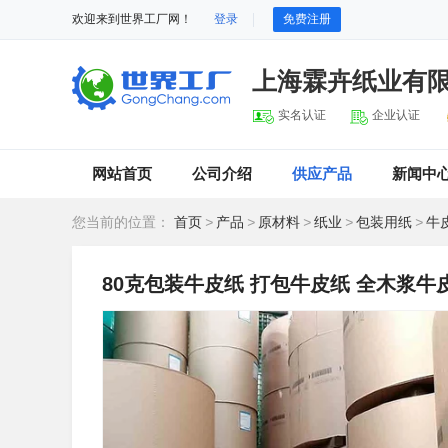
欢迎来到世界工厂网！
登录
免费注册
上海霖卉纸业有
实名认证
企业认证
网站首页
公司介绍
供应产品
新闻中
您当前的位置：
首页
>
产品
>
原材料
>
纸业
>
包装用纸
>
牛
80克包装牛皮纸 打包牛皮纸 全木浆牛