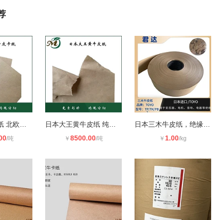
荐
瑞典SCA牛卡纸 北欧进口精致牛皮纸
日本大王黄牛皮纸 纯木浆 多色印刷
日本三木牛皮纸，绝缘纸 变压器、电
00
8500.00
1.00
/吨
￥
/吨
￥
/kg