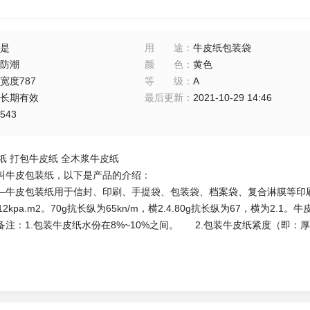
是
用途
：
牛皮纸包装袋
防潮
颜色
：
黄色
宽度787
等级
：
A
长期有效
最后更新
：
2021-10-29 14:46
543
纸 打包牛皮纸 全木浆牛皮纸
叫牛皮包装纸，以下是产品的介绍：
牛皮包装纸用于信封、印刷、手提袋、包装袋、档案袋、复合淋膜等印刷包装！
3.12kpa.m2。70g抗长纵为65kn/m，横2.4.80g抗长纵为67，横为2.1。
。备注：1.包装牛皮纸水份在8%~10%之间。 2.包装牛皮纸紧度（即：厚