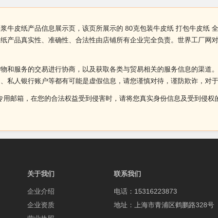
全木浆牛皮纸产品信息展示页，该页所展示的 80克包装牛皮纸 打包牛皮纸
浆牛皮纸产品真实性、准确性、合法性由店铺所有企业完全负责。世界工厂网
。
货物和服务的交易进行协商，以及获取各类与贸易相关的服务信息的渠道
述、私人银行账户等都有可能是虚假信息，请您谨慎对待，谨防欺诈，对
侵权投诉的专用邮箱，在您的合法权益受到侵害时，请将您真实身份信息及受到
关于我们
联系我们
企业介绍
电话：15316223873
企业资质
地址：上海市青浦区鹤鹏路328号