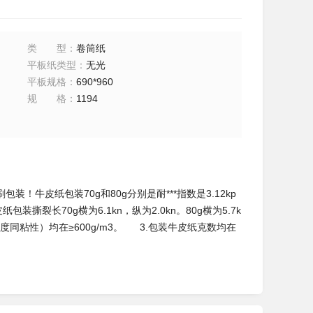
类型
：
卷筒纸
平板纸类型
：
无光
平板规格
：
690*960
规格
：
1194
牛皮纸包装70g和80g分别是耐***指数是3.12kp
牛皮纸包装撕裂长70g横为6.1kn，纵为2.0kn。80g横为5.7k
度同粘性）均在≥600g/m3。 3.包装牛皮纸克数均在