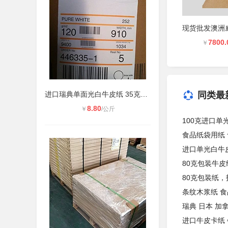
7800.
￥
进口瑞典单面光白牛皮纸 35克40克45
同类最
8.80
￥
/公斤
100克进口单
食品纸袋用纸 
进口单光白牛
80克包装牛皮
80克包装纸
条纹木浆纸 
瑞典 日本 加
进口牛皮卡纸 