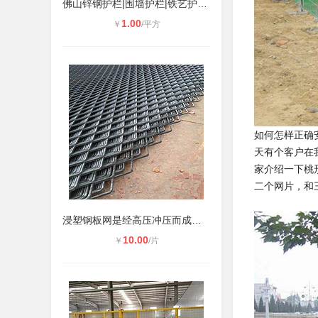
佛山锌钢护栏|围墙护栏|铁艺护栏|锌
1.00
￥
/平方
如何怎样正确
天有个客户在
家介绍一下桃
二个网片，和
浸塑钢板网是经高压冲压而成的钢板拉
10.00
￥
/片