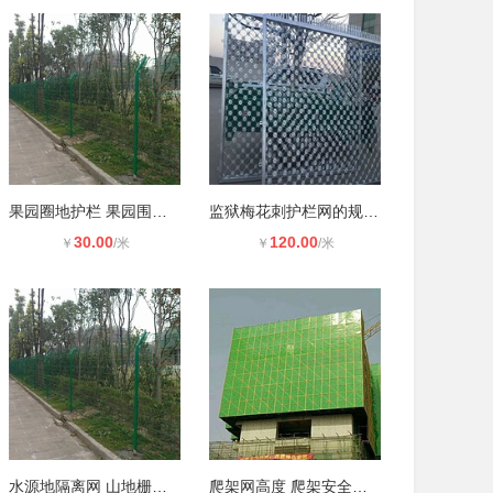
果园圈地护栏 果园围栏 果园围挡
监狱梅花刺护栏网的规格介绍
30.00
120.00
￥
/米
￥
/米
水源地隔离网 山地栅栏 垃圾场隔
爬架网高度 爬架安全网 脚手架