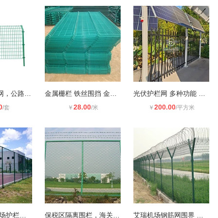
浸塑双边护栏网，公路围栏，围田土山
金属栅栏 铁丝围挡 金属网栏
光伏护栏网 多种功能 科技满满 提高
0
28.00
200.00
/套
￥
/米
￥
/平方米
球场围网 篮球场护栏网 勾花网
保税区隔离围栏，海关隔离网，港口围
艾瑞机场钢筋网围界 机场护栏网