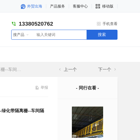
外贸出海
产品服务
客服中心
移动版
13380520762
手机查看
搜索
搜产品
车间隔离网
上一个
下一个
举报
- 同行在看 -
-绿化带隔离栅--车间隔