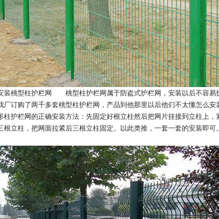
安装桃型柱护栏网 桃型柱护栏网属于防盗式护栏网，安装以后不容易
我厂订购了两千多套桃型柱护栏网，产品到他那里以后他们不太懂怎么
形柱护栏网的正确安装方法：先固定好根立柱然后把网片挂接到立柱上，
三根立柱，把网面拉紧后三根立柱固定。以此类推，一套一套的安装即可