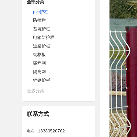
全部分类
pvc护栏
防撞栏
基坑护栏
电箱防护栏
道路护栏
钢格板
碰焊网
隔离网
锌钢护栏
更多分类
联系方式
13380520762
电话：