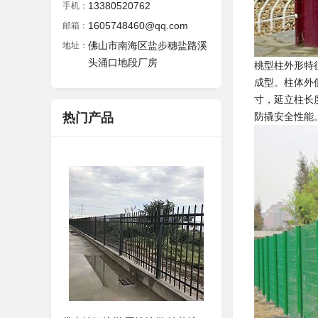
13380520762
手机：
1605748460@qq.com
邮箱：
佛山市南海区盐步穗盐路溪
地址：
头涌口地段厂房
桃型柱外形特
成型。柱体外
寸，延立柱长
热门产品
防撬安全性能