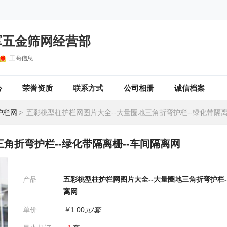
军五金筛网经营部
工商信息
心
荣誉资质
联系方式
公司相册
诚信档案
护栏网
>
五彩桃型柱护栏网图片大全--大量圈地三角折弯护栏--绿化带隔离栅--
角折弯护栏--绿化带隔离栅--车间隔离网
产品
五彩桃型柱护栏网图片大全--大量圈地三角折弯护栏-
离网
单价
￥
1.00
元/套