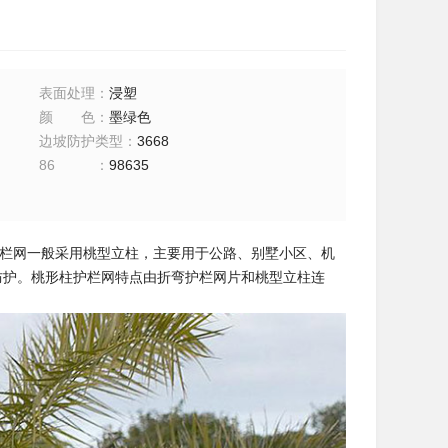
表面处理
：
浸塑
颜色
：
墨绿色
边坡防护类型
：
3668
86
：
98635
墅园区护栏网一般采用桃型立柱，主要用于公路、别墅小区、机
防护。桃形柱护栏网特点由折弯护栏网片和桃型立柱连