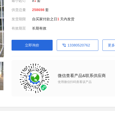
最小起订
≥
1
套
供货总量
258698
套
发货期限
自买家付款之日
1
天内发货
有效期至
长期有效
立即询价
13380520762
更多
微信查看产品&联系供应商
使用微信扫码查看该产品