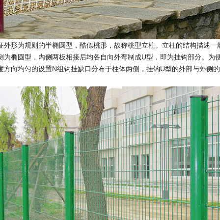
征外形为规则的半椭圆型，酷似桃形，故称桃型立柱。立柱的结构描述一般桃
侧为椭圆型，内侧两板相接后均各自向外弯制成U型，即为挂钩部分。为
度方向均匀的设置N组钩挂缺口分布于柱体两侧，挂钩U型的外部与外侧
。