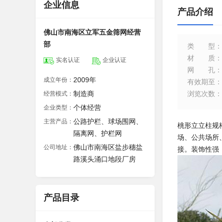
企业信息
产品介绍
佛山市南海区立军五金筛网经营
部
类型
：
材质
：
实名认证
企业认证
网孔
：
2009年
成立年份：
有效期至
：
制造商
浏览次数
：
经营模式：
个体经营
企业类型：
公路护栏、球场围网、
主营产品：
桃形立立柱规格
隔离网、护栏网
场、公共场所
佛山市南海区盐步穗盐
公司地址：
接。装饰性强
路溪头涌口地段厂房
产品目录