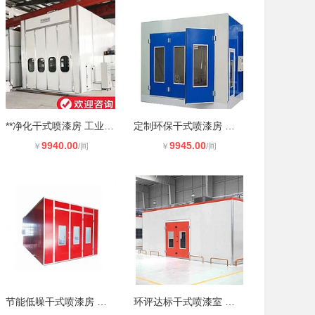
**净化干式喷漆房 工业喷涂废气处
定制环保干式喷漆房 车间独立涂装工
9940.00
9945.00
￥
/间
￥
/间
节能低噪干式喷漆房 工厂涂装专用无
环评达标干式喷漆室 干式过滤棉漆雾