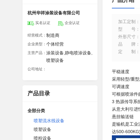
产品介绍
杭州华祥涂装设备有限公司
加工定制
：
实名认证
企业认证
型号
：
制造商
经营模式：
外形尺寸
：
个体经营
品牌
：
企业类型：
定制
：
涂装设备,静电喷涂设备,
主营产品：
喷塑设备
公司地址：
平稳速度
采用轻型/重
可调速度
产品目录
可根据喷涂件
3 热源传导系
从意大利引进
全部分类
悬挂输送链
喷塑流水线设备
是输机是工业
喷塑设备
达500-600KG
喷粉设备