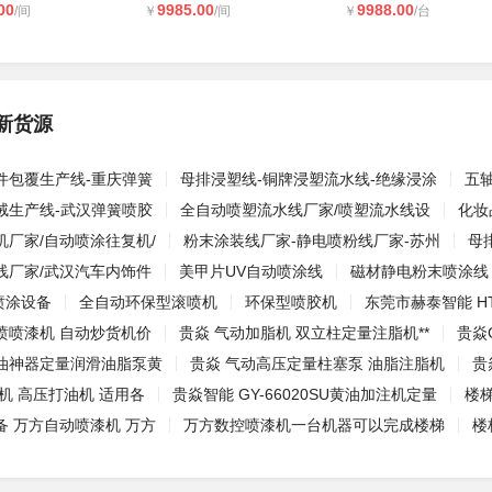
00
9985.00
9988.00
/间
￥
/间
￥
/台
新货源
件包覆生产线-重庆弹簧
母排浸塑线-铜牌浸塑流水线-绝缘浸涂
五
绒生产线-武汉弹簧喷胶
全自动喷塑流水线厂家/喷塑流水线设
化妆
机厂家/自动喷涂往复机/
粉末涂装线厂家-静电喷粉线厂家-苏州
母
线厂家/武汉汽车内饰件
美甲片UV自动喷涂线
磁材静电粉末喷涂线
动喷涂设备
全自动环保型滚喷机
环保型喷胶机
东莞市赫泰智能 HT
喷喷漆机 自动炒货机价
贵焱 气动加脂机 双立柱定量注脂机**
贵焱
油神器定量润滑油脂泵黄
贵焱 气动高压定量柱塞泵 油脂注脂机
贵
机 高压打油机 适用各
贵焱智能 GY-66020SU黄油加注机定量
楼
备 万方自动喷漆机 万方
万方数控喷漆机一台机器可以完成楼梯
楼