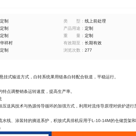
定制
类型
：
线上前处理
定制
产品用途
：
定制
定制
重量
：
定制
华祥村
有效期至
：
长期有效
定制
浏览次数
：
277
型悬挂式输送方式，白转系统果用链条白转配合轨道，平稳运行。
的特点调整销条运转速度，提高生产率。
统
恒压送风技术与热源传导循环的加强方式，利用对流传导原理对烘炉进行
流水线、涂装转的摘送系护，积放式具排机应用于L-10-14M的仓储货
)