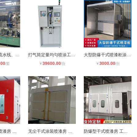
自动喷油喷涂流水线、环保涂装设备、
打气筒定量均匀喷涂工业油脂设备 贵
大型防爆干式喷漆柜涂装除尘漆雾净化
.00
39600.00
3000.00
/套
￥
/台
￥
/台
新型干式过滤喷漆房 工业表面处理漆
无尘干式涂装喷漆房 环保阻燃结构工
防爆型干式喷漆房 工业喷涂作业漆雾