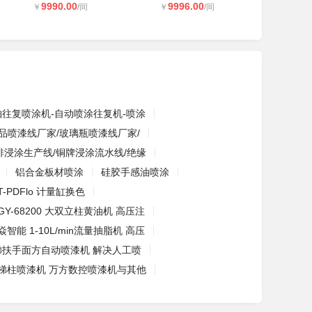
9990.00
9996.00
￥
/间
￥
/间
轴往复喷涂机-自动喷涂往复机-喷涂
品喷漆线厂家/玻璃瓶喷漆线厂家/
排浸涂生产线/铜牌浸涂流水线/绝缘
铝合金板材喷涂
硅胶手感油喷涂
-PDFlo 计量缸换色
GY-68200 大双立柱黄油机 高压注
焱智能 1-10L/min流量抽脂机 高压
梯扶手面方自动喷漆机 解决人工喷
梯柱喷漆机 万方数控喷漆机与其他