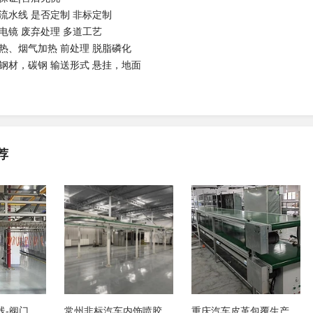
流水线 是否定制 非标定制
电镜 废弃处理 多道工艺
热、烟气加热 前处理 脱脂磷化
锈钢材，碳钢 输送形式 悬挂，地面
荐
重庆铜牌浸塑线-阀门浸粉线-母排浸涂
常州非标汽车内饰喷胶包覆生产线-苏
重庆汽车皮革包覆生产线-苏州恒玖锦