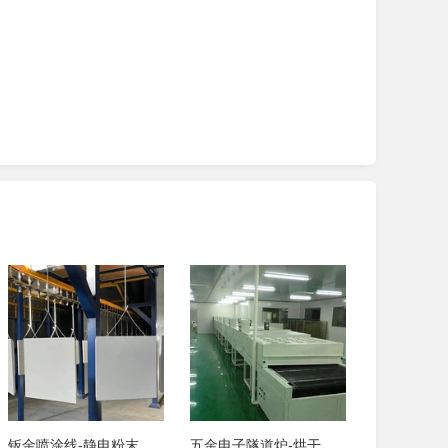
钣金喷涂线-静电粉末涂装线-苏州恒玖
五金电子隧道炉-烘干隧道式烤炉-苏州