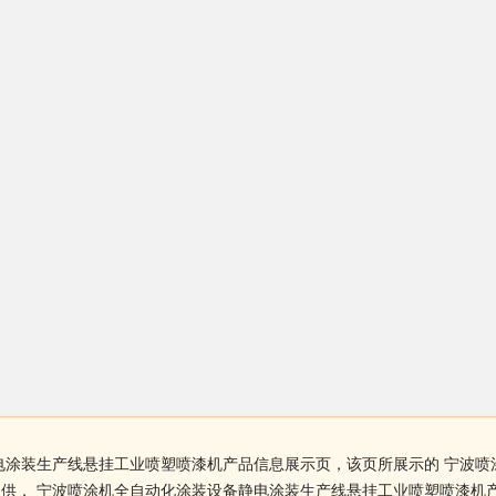
电涂装生产线悬挂工业喷塑喷漆机产品信息展示页，该页所展示的 宁波
供， 宁波喷涂机全自动化涂装设备静电涂装生产线悬挂工业喷塑喷漆机