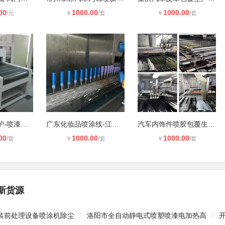
00
1000.00
1000.00
/元
￥
/套
￥
/套
五金喷涂固化炉-喷漆烘干炉-苏州恒玖
广东化妆品喷涂线-江西家具喷涂线-安
汽车内饰件喷胶包覆生产线-内饰件植
00
1000.00
1000.00
/套
￥
/套
￥
/套
新货源
装前处理设备喷涂机除尘
洛阳市全自动静电式喷塑喷漆电加热高