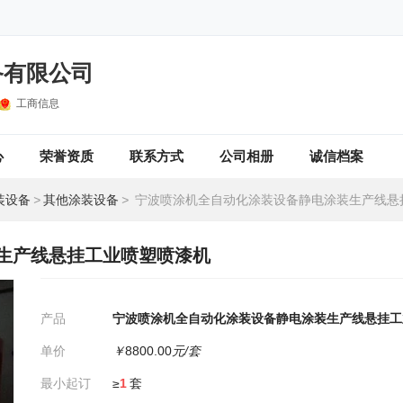
备有限公司
工商信息
心
荣誉资质
联系方式
公司相册
诚信档案
装设备
>
其他涂装设备
>
宁波喷涂机全自动化涂装设备静电涂装生产线悬挂工业
生产线悬挂工业喷塑喷漆机
产品
宁波喷涂机全自动化涂装设备静电涂装生产线悬挂工
单价
￥
8800.00
元/套
最小起订
≥
1
套