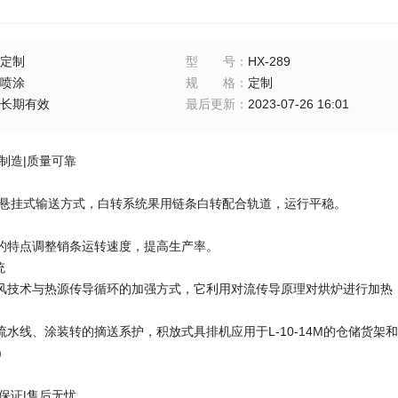
定制
型号
：
HX-289
喷涂
规格
：
定制
长期有效
最后更新
：
2023-07-26 16:01
制造|质量可靠
型悬挂式输送方式，白转系统果用链条白转配合轨道，运行平稳。
的特点调整销条运转速度，提高生产率。
统
风技术与热源传导循环的加强方式，它利用对流传导原理对烘炉进行加热
流水线、涂装转的摘送系护，积放式具排机应用于L-10-14M的仓储货
)
保证|售后无忧