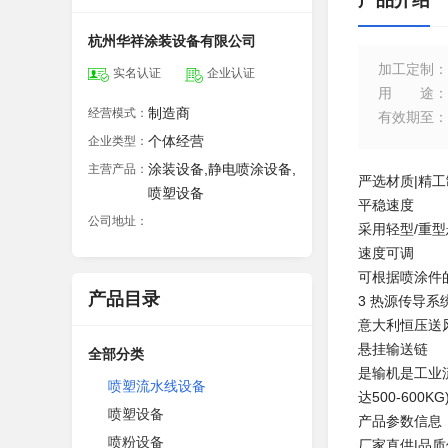
产品介绍
杭州华祥涂装设备有限公司
加工定制
：
实名认证
企业认证
用途
：
制造商
经营模式：
有效期至
：
个体经营
企业类型：
涂装设备,静电喷涂设备,
主营产品：
严选材质|精工
喷塑设备
平稳速度
公司地址：
采用轻型/重
速度可调
可根据喷涂件
产品目录
3 热源传导系
意大利恒压送
悬挂输送链
全部分类
是输机是工业
喷塑流水线设备
达500-600KG
喷塑设备
产品参数信息
喷粉设备
厂家直供|品质