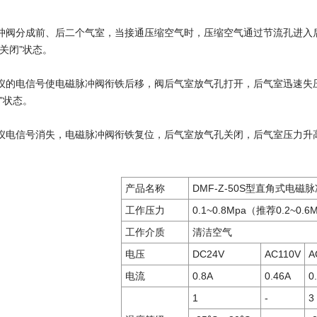
冲阀分成前、后二个气室，当接通压缩空气时，压缩空气通过节流孔进入
关闭”状态。
仪的电信号使电磁脉冲阀衔铁后移，阀后气室放气孔打开，后气室迅速失
”状态。
仪电信号消失，电磁脉冲阀衔铁复位，后气室放气孔关闭，后气室压力升
产品名称
DMF-Z-50S型直角式电磁
工作压力
0.1~0.8Mpa（推荐0.2~0.6
工作介质
清洁空气
电压
DC24V
AC110V
A
电流
0.8A
0.46A
0
1
-
3