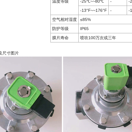
温度等级
-25℃~~80℃
-
-
-13°F~~176°F
-
-
空气相对湿度
≤85%
防护等级
IP65
膜片寿命
喷吹100万次或三年
及尺寸图片