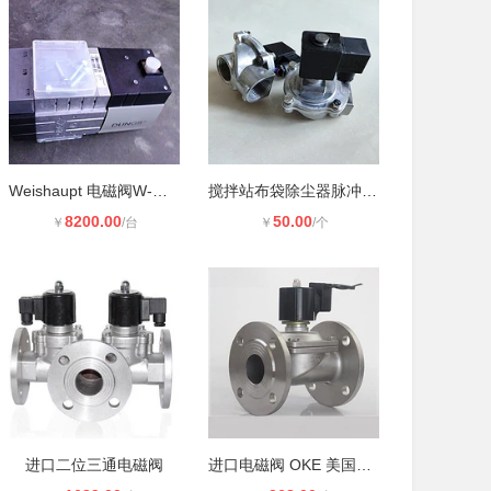
Weishaupt 电磁阀W-M F 512C
搅拌站布袋除尘器脉冲电磁阀24V进出
8200.00
50.00
￥
/台
￥
/个
进口二位三通电磁阀
进口电磁阀 OKE 美国欧可