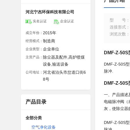
产品介绍
河北宁杰环保科技有限公司
型号
：
实名认证
企业认证
连接形式
：
2015年
成立年份：
浏览次数
：
制造商
经营模式：
企业单位
企业类型：
DMF-Z-
除尘器及配件,高炉喷煤
主营产品：
设备,输送设备
DMF-Z-
脉冲.
河北省泊头市岔道口街6
公司地址：
8号
DMF-Z-
一、产品描述
产品目录
电磁脉冲阀（
灰，使除尘器
全部分类
DMF-Z-
空气净化设备
脉冲.