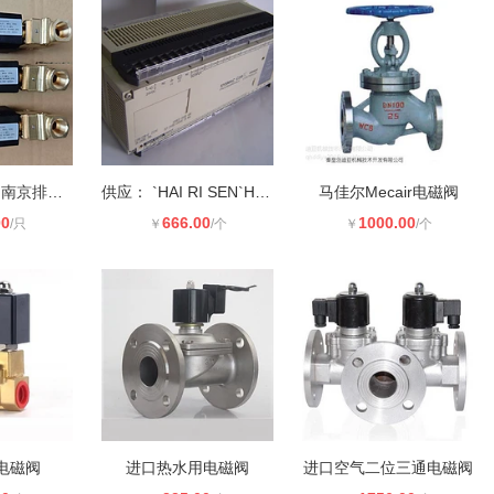
WP110-67-00 南京排污电磁阀
供应： `HAI RI SEN`HAI RISEN`电
马佳尔Mecair电磁阀
00
666.00
1000.00
/只
￥
/个
￥
/个
电磁阀
进口热水用电磁阀
进口空气二位三通电磁阀