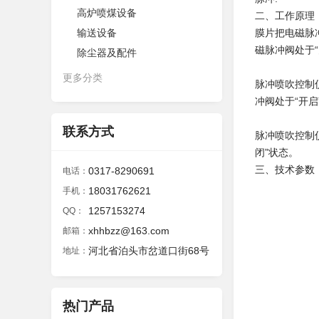
高炉喷煤设备
二、工作原理
输送设备
膜片把电磁脉
磁脉冲阀处于“
除尘器及配件
更多分类
脉冲喷吹控制
冲阀处于“开启
联系方式
脉冲喷吹控制
闭”状态。
三、技术参数
0317-8290691
电话：
18031762621
手机：
1257153274
QQ：
xhhbzz@163.com
邮箱：
河北省泊头市岔道口街68号
地址：
热门产品