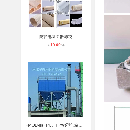
防静电除尘器滤袋
10.00
￥
/条
FMQD-Ⅲ(PPC、PPW)型气箱式脉冲袋式