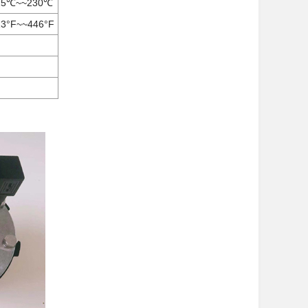
25℃~~230℃
13°F~~446°F