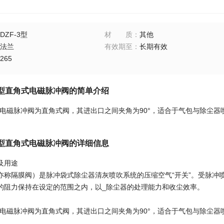
DZF-3型
材质
：
其他
法兰
有效期至
：
长期有效
265
50S型直角式电磁脉冲阀的简单介绍
50S型电磁脉冲阀为直角式阀，其进出口之间夹角为90°，适合于气包与除
50S型直角式电磁脉冲阀的详细信息
及用途
亦称隔膜阀）是脉冲袋式除尘器清灰喷吹系统的压缩空气“开关”。受脉冲
的阻力保持在设定的范围之内，以_除尘器的处理能力和收尘效率。
50S型电磁脉冲阀为直角式阀，其进出口之间夹角为90°，适合于气包与除