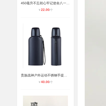
450毫升不忘初心牢记使命八一建军节
22.00
￥
/个
贵族战神户外运动不锈钢手提保温杯水
40.00
￥
/个