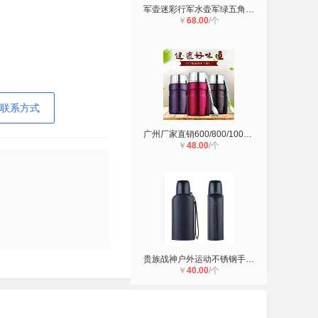
军壶迷彩行军水壶军绿五角星德国工艺
￥
68.00
/个
联系方式
广州厂家直销600/800/1000毫升不锈钢
￥
48.00
/个
贵族战神户外运动不锈钢手提保温杯水
￥
40.00
/个