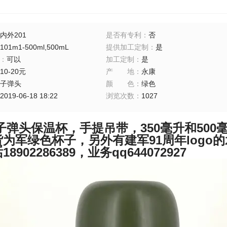
内外201
是否有专利
：
否
101m1-500ml,500mL
提供加工定制
：
是
：
可以
加工定制
：
是
10-20元
产地
：
永康
子弹头
颜色
：
绿色
2019-06-18 18:22
浏览次数
：
1027
弹头保温杯，手提吊带，350毫升和500
为军绿色杯子，另外有建军91周年logo
8902286389，业务qq644072927