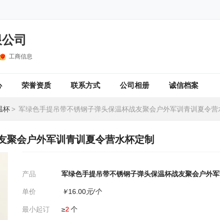
限公司
工商信息
心
荣誉资质
联系方式
公司相册
诚信档案
温杯
>
军绿色手提吊带不锈钢子弹头保温杯战友聚会户外军训青训夏令营
友聚会户外军训青训夏令营水杯定制
产品
军绿色手提吊带不锈钢子弹头保温杯战友聚会户外军
单价
￥
16.00
元/个
最小起订
≥
2
个