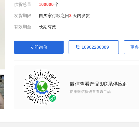
供货总量
100000
个
发货期限
自买家付款之日
3
天内发货
有效期至
长期有效
立即询价
18902286389
更多
微信查看产品&联系供应商
使用微信扫码查看该产品