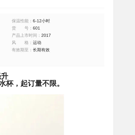
保温性能
：
6-12小时
货号
：
601
产品上市时间
：
2017
风格
：
运动
有效期至
：
长期有效
毫升
的水杯，起订量不限。