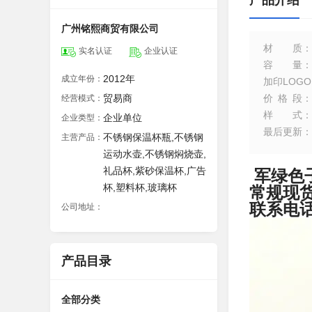
产品介绍
广州铭熙商贸有限公司
材质
：
实名认证
企业认证
容量
：
2012年
成立年份：
加印LOGO
贸易商
价格段
：
经营模式：
样式
：
企业单位
企业类型：
最后更新
：
不锈钢保温杯瓶,不锈钢
主营产品：
运动水壶,不锈钢焖烧壶,
礼品杯,紫砂保温杯,广告
军绿色子
杯,塑料杯,玻璃杯
常规现货
联系电话1
公司地址：
产品目录
全部分类