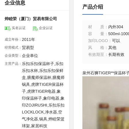
企业信息
产品介绍
烨睦荣（厦门）贸易有限公司
材质
：
内外304
实名认证
企业认证
容量
：
500ml-100
2011年
成立年份：
加印LOGO
：
可以
贸易型
风格
：
其他
经营模式：
有效期至
：
长期有效
企业单位
企业类型：
乐扣乐扣保温杯子,乐扣
主营产品：
乐扣水杯,乐扣乐扣保鲜
泉州石狮TIGER**保
盒,膳魔师保温杯,膳魔师
锅具,虎牌TIGER保温杯
子,虎牌TIGER电器,象
印保温杯子,象印电器,象
印ZOJIRUSHI,乐扣乐扣
LOCKLOCK,净水器,空
气净化器,锅具,烨睦荣篮
球架,家居科技