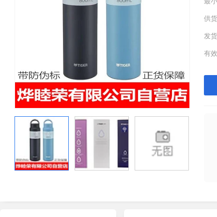
最
供
发
有