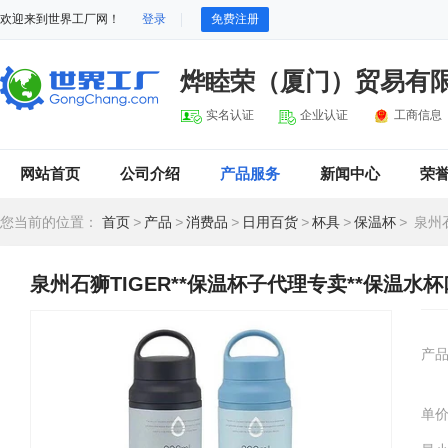
欢迎来到世界工厂网！
登录
免费注册
烨睦荣（厦门）贸易有
实名认证
企业认证
工商信息
网站首页
公司介绍
产品服务
新闻中心
荣
您当前的位置：
首页
>
产品
>
消费品
>
日用百货
>
杯具
>
保温杯
>
泉州石
泉州石狮TIGER**保温杯子代理专卖**保温
产
单