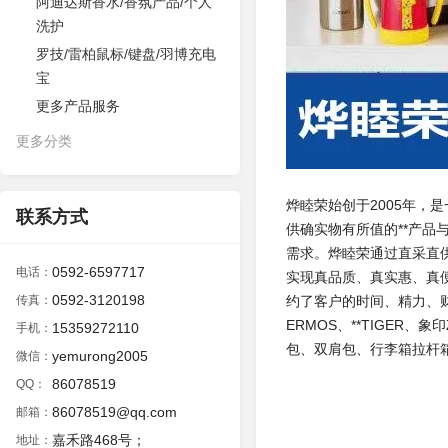
阿迪达斯香水/香氛产品/个人
洗护
罗技/雷柏鼠标/键盘/羽博充电
宝
更多产品服务
更多分类
烨睦荣始创于2005年，
联系方式
供确实物有所值的**产
需求。烨睦荣通过直采直
0592-6597717
电话：
实现真品质、真实惠、真
0592-3120198
传真：
约了客户的时间、精力、财
ERMOS、**TIGER、
15359272110
手机：
包、双肩包、行李箱拉杆
yemurong2005
微信：
86078519
QQ：
86078519@qq.com
邮箱：
嘉禾路468号；
地址：