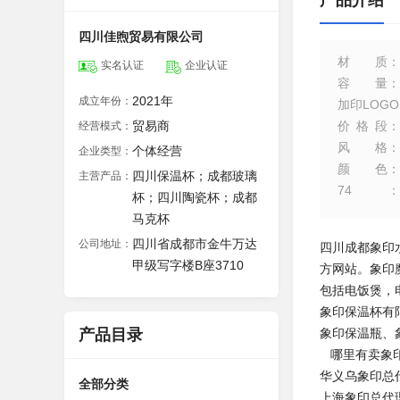
产品介绍
四川佳煦贸易有限公司
材质
：
实名认证
企业认证
容量
：
2021年
成立年份：
加印LOGO
贸易商
价格段
：
经营模式：
风格
：
个体经营
企业类型：
颜色
：
四川保温杯；成都玻璃
主营产品：
74
：
杯；四川陶瓷杯；成都
马克杯
四川省成都市金牛万达
公司地址：
四川成都象印水
甲级写字楼B座3710
方网站。象印
包括电饭煲，
象印保温杯有
产品目录
象印保温瓶、
哪里有卖象印
华义乌象印总
全部分类
上海象印总代