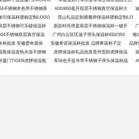
ml304不锈钢本色带不锈钢茶
600/800毫升双层不锈钢真空保温杯大
迪
象印保温杯团购定制LOGO
昆山礼品定制膳魔师保温杯团购定制LO
双层不锈钢可乐罐保温杯
新款时尚弹盖双层不锈钢保温杯一键开
广
304不锈钢双层真空保温
广州白云区匡迪子弹头保温杯450/350
银
水杯批发 安徽爱奇屋保
安徽希诺保温杯批发 品牌希诺杯子定
品牌
温瓶保温壶热水壶不锈钢
虎牌保温杯礼品批发贵州贵阳虎牌保温
厦门TIGER虎牌保温瓶
军绿色手提吊带不锈钢子弹头保温杯战