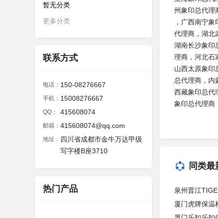
暂无分类
州象印总代理
更多分类
，广西南宁象
代理商，湖北
湖南长沙象印
联系方式
理商，河北石
山西太原象印
总代理商，内
150-08276667
电话：
西藏象印总代
15008276667
手机：
象印总代理商
415608074
QQ：
415608074@qq.com
邮箱：
四川省成都市金牛万达甲级
地址：
写字楼B座3710
同类最
热门产品
泉州晋江TIG
厦门虎牌保温杯
厦门乐扣乐扣保