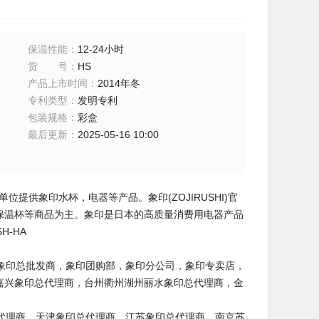
保温性能
：
12-24小时
货号
：
HS
产品上市时间
：
2014年冬
专利类型
：
发明专利
包装规格
：
彩盒
最后更新
：
2025-05-16 10:00
提供象印水杯，电器等产品。象印(ZOJIRUSHI)官
、保温杯等商品为主。象印是日本的高质量消费用电器产品
-HA
象印总批发商，象印团购部，象印分公司，象印专卖店，
嘉兴象印总代理商，台州衢州湖州丽水象印总代理商，金
代理商，天津象印总代理商，江苏象印总代理商，南京苏