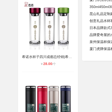
350ml450
昆山礼品定制
创意礼品水杯
日本品牌款式
品牌爱奇屋的
泉州保温杯保
厦门虎牌保温杯
希诺水杯子四川成都总经销|希诺线下
28.00
￥
/个