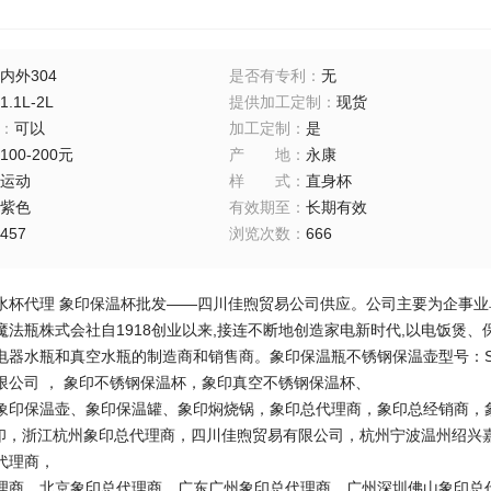
内外304
是否有专利
：
无
1.1L-2L
提供加工定制
：
现货
：
可以
加工定制
：
是
100-200元
产地
：
永康
运动
样式
：
直身杯
紫色
有效期至
：
长期有效
457
浏览次数
：
666
杯代理 象印保温杯批发——四川佳煦贸易公司供应。公司主要为企事业单位
魔法瓶株式会社自1918创业以来,接连不断地创造家电新时代,以电饭煲
电器水瓶和真空水瓶的制造商和销售商。象印保温瓶不锈钢保温壶型号：SH
限公司 ， 象印不锈钢保温杯，象印真空不锈钢保温杯、
象印保温壶、象印保温罐、象印焖烧锅，象印总代理商，象印总经销商，
，浙江杭州象印总代理商，四川佳煦贸易有限公司，杭州宁波温州绍兴
代理商，
理商，北京象印总代理商，广东广州象印总代理商，广州深圳佛山象印总