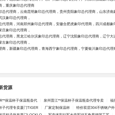
商，重庆象印总代理商
印总代理商，云南昆明象印总代理商，贵州贵阳象印总代理商，山东济南
武汉象印总代理商，
总代理商，河南郑州象印总代理商，安徽合肥虎象印代理商，四川成都象
家庄象印总代理商，
总代理商，黑龙江哈尔滨象印总代理商，辽宁沈阳象印总代理商，辽宁大
蒙古象印总代理商，
理商，新疆象印总代理商，青海西宁象印总代理商，宁夏银川象印总代理
新货源
ER**保温杯子保温瓶壶代
泉州晋江**保温杯子保温瓶壶代理专卖
福
子代理专卖厦门TIGER
厂家定制保温杯
特价双层304不锈钢户
温杯子批发厦门LOCKLO
军壶迷彩行军水壶军绿五角星德国工艺