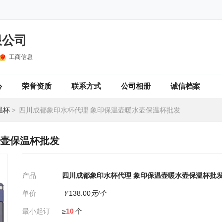
限公司
工商信息
心
荣誉资质
联系方式
公司相册
诚信档案
温杯
>
四川成都象印水杯代理 象印保温壶暖水壶保温杯批发
水壶保温杯批发
产品
四川成都象印水杯代理 象印保温壶暖水壶保温杯批
单价
￥
138.00
元/个
最小起订
≥
10
个