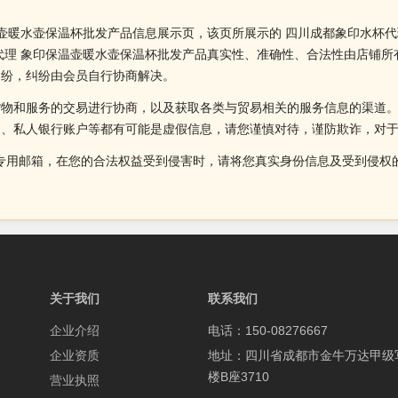
温壶暖水壶保温杯批发产品信息展示页，该页所展示的 四川成都象印水杯
代理 象印保温壶暖水壶保温杯批发产品真实性、准确性、合法性由店铺
纠纷，纠纷由会员自行协商解决。
货物和服务的交易进行协商，以及获取各类与贸易相关的服务信息的渠道
述、私人银行账户等都有可能是虚假信息，请您谨慎对待，谨防欺诈，对
侵权投诉的专用邮箱，在您的合法权益受到侵害时，请将您真实身份信息及受到
关于我们
联系我们
企业介绍
电话：150-08276667
企业资质
地址：四川省成都市金牛万达甲级
楼B座3710
营业执照