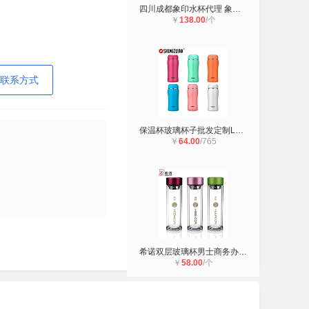
四川成都象印水杯代理 象印保温壶暖
￥
138.00
/个
联系方式
保温杯玻璃杯子批发定制LOGO商务礼品
￥
64.00
/765
希诺双层玻璃杯男士商务办公杯子家用
￥
58.00
/个