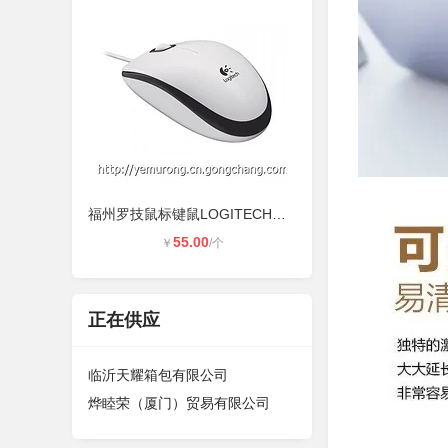
福州罗技鼠标键鼠LOGITECH罗技鼠标代
55.00
￥
/个
正在供应
临沂天耀箱包有限公司
烨睦荣（厦门）贸易有限公司