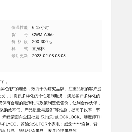
保温性能
：
6-12小时
货号
：
CWM-A050
价格段
：
200-300元
样式
：
直身杯
最后更新
：
2023-02-08 08:08
刻字，
活添色彩”的理念，致力于为讲究品牌、注重品质的客户提
批发，并提供多样化的个性定制服务，满足客户多样化的
仅保有合理的微薄利润政策制定低售价，让利合作伙伴，
采购效率低、产品质量与服务”等难题，提高了效率，节
睦荣面向全国批发:乐扣乐扣LOCKLOCK、膳魔师TH
科FLYCO、苏泊尔SUPOR小家电；威戈******箱包、背
容护肤品、清洁洗涤用品、家居护理用品等。