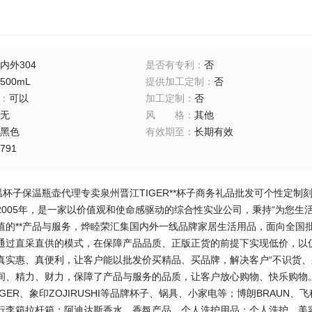
内外304
是否有专利
：
否
500mL
提供加工定制
：
否
：
可以
加工定制
：
否
无
风格
：
其他
黑色
有效期至
：
长期有效
791
温杯子保温瓶壶代理专卖泉州晋江TIGER**杯子商务礼品批发可个性定制
2005年，是一家以价值观和使命感驱动的综合性实业公司，秉持“为您生
值的**产品与服务，烨睦荣汇集国内外一线品牌家居生活用品，面向全国
通过直采直供的模式，在保障产品品质、正版正货的前提下实现低价，以
真实惠、真便利，让客户能以批发价买精品、买品牌，解决客户“不识货、
间、精力、财力，保障了产品与服务的品质，让客户放心购物、快乐购物。烨
TIGER、象印ZOJIRUSHI等品牌杯子、锅具、小家电等；博朗BRAUN、飞
行李箱拉杆箱；阿迪达斯香水、香氛产品、个人洗护用品；个人洗护、美