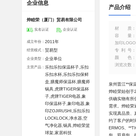
企业信息
产品介绍
烨睦荣（厦门）贸易有限公司
材质
：
实名认证
企业认证
容量
：
2011年
成立年份：
加印LOGO
贸易型
专利号
：
经营模式：
颜色
：
企业单位
企业类型：
浏览次数
：
乐扣乐扣保温杯子,乐扣
主营产品：
乐扣水杯,乐扣乐扣保鲜
盒,膳魔师保温杯,膳魔师
泉州晋江**保
锅具,虎牌TIGER保温杯
烨睦荣始创于
子,虎牌TIGER电器,象
供确实物有所
印保温杯子,象印电器,象
需求。烨睦荣
印ZOJIRUSHI,乐扣乐扣
实现真品质、
LOCKLOCK,净水器,空
约了客户的时
气净化器,锅具,烨睦荣篮
ERMOS、**
球架,家居科技
包、双肩包、