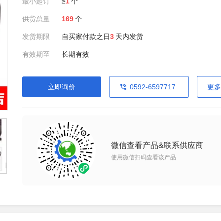
最小起订
≥
1
个
供货总量
169
个
发货期限
自买家付款之日
3
天内发货
有效期至
长期有效
立即询价
0592-6597717
更多
微信查看产品&联系供应商
使用微信扫码查看该产品