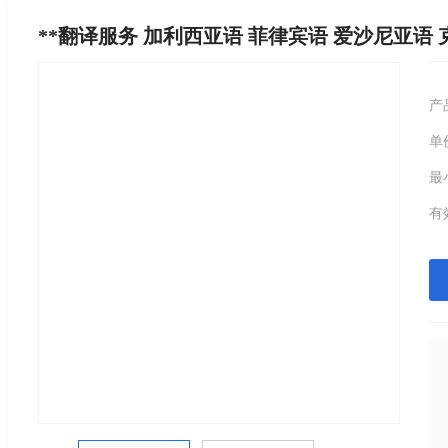
**翻译服务 加利西亚语 菲律宾语 爱沙尼亚语 
产
单
最
有