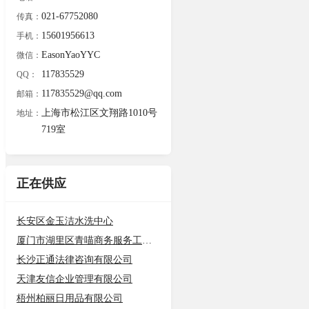
021-67752080
传真：
15601956613
手机：
EasonYaoYYC
微信：
117835529
QQ：
117835529@qq.com
邮箱：
上海市松江区文翔路1010号
地址：
719室
正在供应
长安区金玉洁水洗中心
厦门市湖里区青喵商务服务工作室（个
长沙正通法律咨询有限公司
天津友信企业管理有限公司
梧州柏丽日用品有限公司