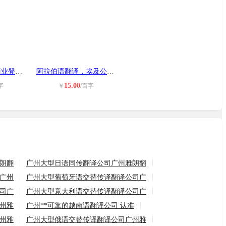
营业执照翻译或商业登记证翻译或章程
阿拉伯语翻译，埃及公证书翻译，埃及
15.00
字
￥
/百字
朗翻
广州大型日语同传翻译公司广州雅朗翻
广州
广州大型葡萄牙语交替传译翻译公司广
司广
广州大型意大利语交替传译翻译公司广
州雅
广州**可靠的越南语翻译公司 认准
州雅
广州大型俄语交替传译翻译公司广州雅