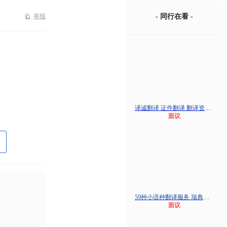
举报
- 同行在看 -
译诚翻译 证件翻译 翻译资质机构出生
面议
59种小语种翻译服务 瑞典语 芬兰语
面议