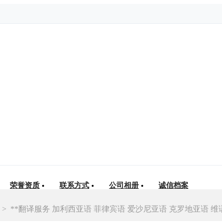
荣誉资质
联系方式
公司相册
诚信档案
>
**翻译服务 加利西亚语 菲律宾语 爱沙尼亚语 克罗地亚语 维