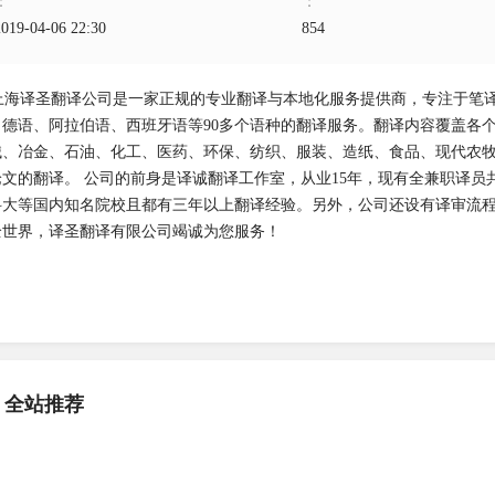
：
：
2019-04-06 22:30
854
上海译圣翻译公司是一家正规的专业翻译与本地化服务提供商，专注于笔
、德语、阿拉伯语、西班牙语等90多个语种的翻译服务。翻译内容覆盖各
械、冶金、石油、化工、医药、环保、纺织、服装、造纸、食品、现代农牧
论文的翻译。 公司的前身是译诚翻译工作室，从业15年，现有全兼职译员
科大等国内知名院校且都有三年以上翻译经验。另外，公司还设有译审流
全世界，译圣翻译有限公司竭诚为您服务！
全站推荐