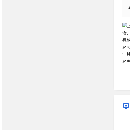
语
机
及
中
及