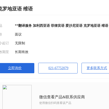
克罗地亚语 维语
品
**翻译服务 加利西亚语 菲律宾语 爱沙尼亚语 克罗地亚语 维语
价
面议
小起订
无限制
效期至
长期有效
立即询价
021-67752079
更多联系方式
微信查看产品&联系供应商
使用微信扫码查看该产品