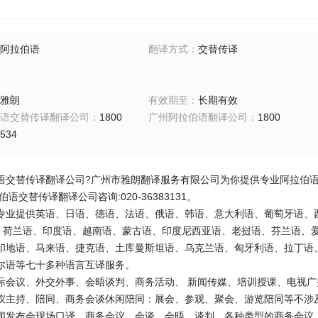
阿拉伯语
翻译方式
：
交替传译
雅朗
有效期至
：
长期有效
语交替传译翻译公司
：
1800
广州阿拉伯语翻译公司
：
1800
534
语交替传译翻译公司
?
广州市雅朗翻译服务有限公司为你提供专业阿拉伯
伯语交替传译翻译公司咨询
:020-36383131
。
专业提供英语、日语、德语、法语、俄语、韩语、意大利语、葡萄牙语、
语、荷兰语、印度语、越南语、蒙古语、印度尼西亚语、老挝语、芬兰语、
印地语、马来语、捷克语、土库曼斯坦语、乌克兰语、匈牙利语、拉丁语
尔语等七十多种语言互译服务。
际会议、外交外事、会晤谈判、商务活动、
新闻传媒、培训授课、电视广
仪主持、陪同、商务会谈休闲陪同：展会、参观、聚会、游览陪同等不涉
闻发布会现场口译、商务会议、会谈、会晤、谈判、各种类型的商务会议