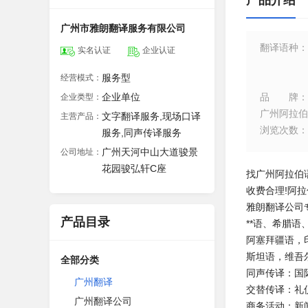
产品介绍
广州市雅朗翻译服务有限公司
翻译语种
：
实名认证
企业认证
服务型
经营模式：
企业单位
品牌
：
企业类型：
广州阿拉伯
文字翻译服务,现场口译
主营产品：
浏览次数
：
服务,同声传译服务
广州天河中山大道骏景
公司地址：
花园骏弘轩C座
找广州阿拉伯
收费合理
!
阿拉
雅朗翻译公司
产品目录
**语、希腊
阿塞拜疆语，
斯坦语，维吾
全部分类
同声传译：国
广州翻译
交替传译：礼
广州翻译公司
商务活动：新