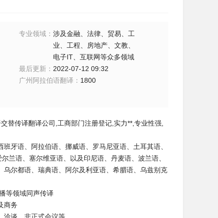
专业领域
：
涉及金融、法律、贸易、工
业、工程、房地产、文教、
电子IT、互联网等众多领域
最后更新
：
2022-07-12 09:32
广州阿拉伯语翻译
：
1800
语交替传译翻译公司
,
工商部门注册登记
,
实力**
,
专业性强
,
西班牙语、阿拉伯语、挪威语、罗马尼亚语、土耳其语、
爱尔兰语、塞尔维亚语、以及印尼语、丹麦语、波兰语、
、乌尔都语、瑞典语、阿尔及利亚语、希腊语、乌兹别克
播等领域同声传译
及商务
、洽谈、非正式会议等