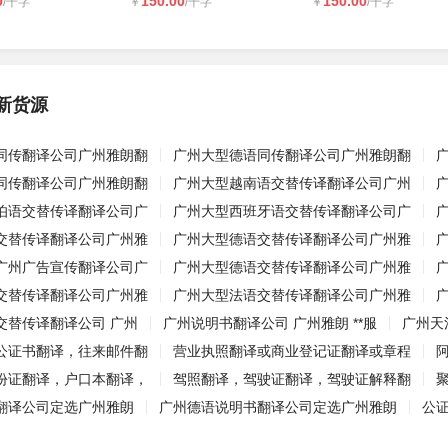
0
150.00
150.00
/千字
￥
/千字
￥
/千字
新货源
同传翻译公司广州雅朗翻
广州大型德语同传翻译公司广州雅朗翻
同传翻译公司广州雅朗翻
广州大型越南语交替传译翻译公司广州
伯语交替传译翻译公司广
广州大型西班牙语交替传译翻译公司广
交替传译翻译公司广州雅
广州大型德语交替传译翻译公司广州雅
广州广告宣传翻译公司广
广州大型德语交替传译翻译公司广州雅
交替传译翻译公司广州雅
广州大型法语交替传译翻译公司广州雅
交替传译翻译公司 广州
广州说明书翻译公司 广州雅朗 **服
广州天
公证书翻译，往来邮件翻
营业执照翻译或商业登记证翻译或章程
份证翻译，户口本翻译，
驾照翻译，驾驶证翻译，驾驶证解释翻
翻译公司定选广州雅朗
广州德语说明书翻译公司定选广州雅朗
公