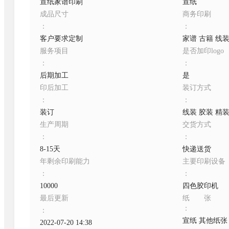
宣纸家谱印刷
宣纸
成品尺寸
商务印刷
：
：
客户要求定制
家谱 古籍 线
服务项目
是否加印logo
：
：
后期加工
是
印后加工
装订方式
：
：
装订
线装 胶装 精
生产周期
交货方式
：
：
8-15天
快递送货
年剩余印刷能力
主要印刷设备
：
：
10000
四色胶印机
最后更新
纸张
：
：
宣纸 其他纸张
2022-07-20 14:38