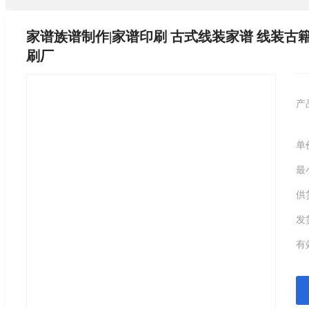
家谱族谱制作|家谱印刷 古式线装家谱 线装古籍书
刷厂
产
单
最
供
发
有